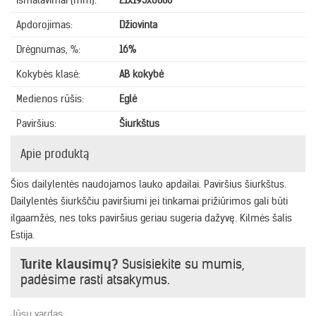
Išmatavimai (mm):
21x195x6000
Apdorojimas:
Džiovinta
Drėgnumas, %:
16%
Kokybės klasė:
AB kokybė
Medienos rūšis:
Eglė
Paviršius:
Šiurkštus
Apie produktą
Šios dailylentės naudojamos lauko apdailai. Paviršius šiurkštus.
Dailylentės šiurkščiu paviršiumi jei tinkamai prižiūrimos gali būti
ilgaamžės, nes toks paviršius geriau sugeria dažyvę. Kilmės šalis
Estija.
Turite klausimų?
Susisiekite su mumis,
padėsime rasti atsakymus.
Jūsų vardas: