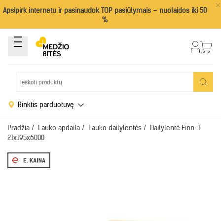
×
Apsipirk internetu ir pasinaudok TOP pasiūlymais – nuolaidos iki 50
%
Rinktis parduotuvę
Pradžia
/
Lauko apdaila
/
Lauko dailylentės
/
Dailylentė Finn-1
21x195x6000