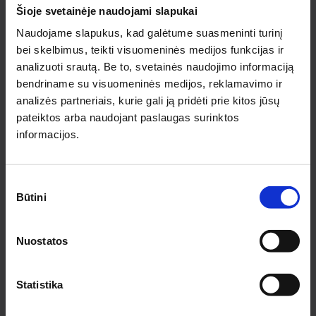
Šioje svetainėje naudojami slapukai
Naudojame slapukus, kad galėtume suasmeninti turinį
bei skelbimus, teikti visuomeninės medijos funkcijas ir
analizuoti srautą. Be to, svetainės naudojimo informaciją
Noriu gauti naujienlaiškį
bendriname su visuomeninės medijos, reklamavimo ir
Prenumeruodamas naujienlaiškį sutinku su
Privatumo politika.
analizės partneriais, kurie gali ją pridėti prie kitos jūsų
pateiktos arba naudojant paslaugas surinktos
informacijos.
PRENUMERUOTI
Sutikimo
INFORMACIJA PIRKĖJAMS
Būtini
pasirinkimas
Apie medziobites.lt
Atsiskaitymas
Nuostatos
Pristatymas
Garantijos ir grąžinimas
Statistika
Privatumo politika
Pirkimo taisyklės