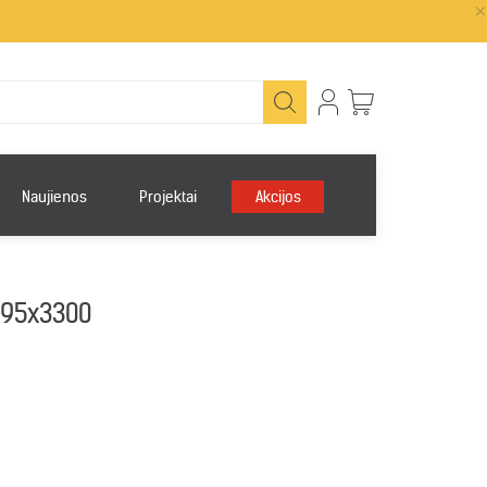
×
Naujienos
Projektai
Akcijos
195x3300