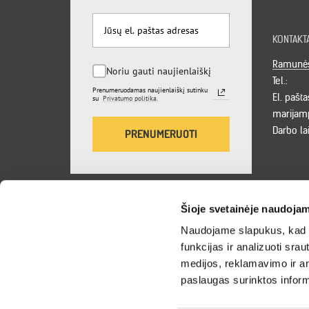
KONTAKT
Ramunės 
Noriu gauti naujienlaiškį
Tel.:
Prenumeruodamas naujienlaiškį sutinku
El. pašta
su
Privatumo politika.
marijam
Darbo la
PRENUMERUOTI
Šioje svetainėje naudojam
©2026
MEDŽIO BITĖS
. Visos teisės saugomos.
Naudojame slapukus, kad g
funkcijas ir analizuoti sr
Pristatymas
medijos, reklamavimo ir ana
visoje Lietuvoje.
paslaugas surinktos inform