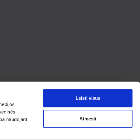
Leisti visus
medijos
omeninės
ią
Nesate tikras dėl
Atmesti
arba naudojant
gaminio?