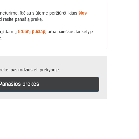
neturime. Tačiau siūlome peržiūrėti kitas
šios
d rasite panašią prekę.
grįždami į
titulinį puslapį
arba paieškos laukelyje
e.
rekei pasirodžius el. prekyboje.
Panašios prekės