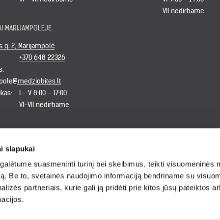
VII nedirbame
AI MARIJAMPOLĖJE
g. 2, Marijampolė
+370 648 22326
s:
pole@medziobites.lt
ikas:
I - V 8:00 - 17:00
VI-VII nedirbame
i slapukai
alėtume suasmeninti turinį bei skelbimus, teikti visuomeninės 
autą. Be to, svetainės naudojimo informaciją bendriname su visu
Įsigijote netinkamą
Abejojate kok
lizės partneriais, kurie gali ją pridėti prie kitos jūsų pateiktos 
gaminį?
medieną
acijos.
pasirinkti?
Grąžinkite jį per 7
dienas.