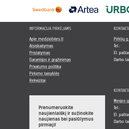
INFORMACIJA PIRKĖJAMS
KONTAKT
Apie medziobites.lt
Pirklių g
Atsiskaitymas
Tel.:
Pristatymas
El. pašta
Garantijos ir grąžinimas
Darbo la
Privatumo politika
Pirkimo taisyklės
Rekvizitai
KONTAKT
Minijos g
Prenumeruokite
Tel.:
naujienlaiškį ir sužinokite
El. pašta
naujienas bei pasiūlymus
Darbo la
pirmieji!