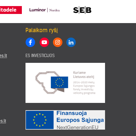
Palaikom ryšį
s.lt
ES INVESTICIJOS
s.lt