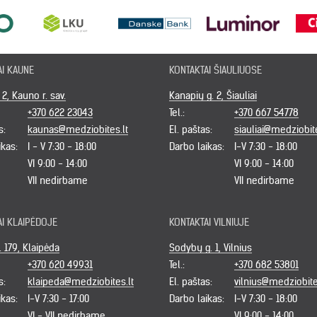
AI KAUNE
KONTAKTAI ŠIAULIUOSE
. 2, Kauno r. sav.
Kanapių g. 2, Šiauliai
+370 622 23043
Tel.:
+370 667 54778
s:
kaunas@medziobites.lt
El. paštas:
siauliai@medziobite
ikas:
I - V 7:30 - 18:00
Darbo laikas:
I-V 7:30 - 18:00
VI 9:00 - 14:00
VI 9:00 - 14:00
VII nedirbame
VII nedirbame
AI KLAIPĖDOJE
KONTAKTAI VILNIUJE
. 179, Klaipėda
Sodybų g. 1, Vilnius
+370 620 49931
Tel.:
+370 682 53801
s:
klaipeda@medziobites.lt
El. paštas:
vilnius@medziobite
ikas:
I-V 7:30 - 17:00
Darbo laikas:
I-V 7:30 - 18:00
VI - VII nedirbame
VI 9:00 - 14:00