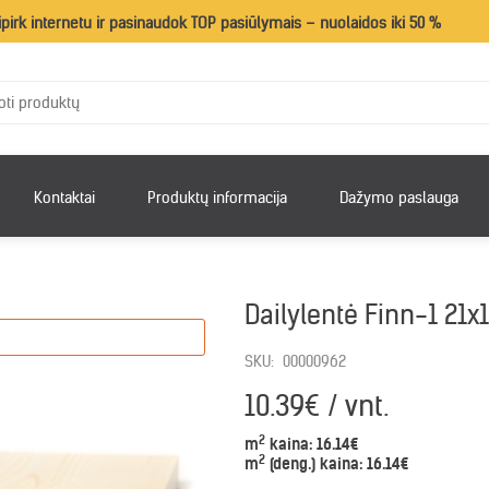
ipirk internetu ir pasinaudok TOP pasiūlymais – nuolaidos iki 50 %
Kontaktai
Produktų informacija
Dažymo paslauga
Dailylentė Finn-1 21x
SKU:
00000962
10.39€ / vnt.
2
m
kaina:
16.14€
2
m
(deng.) kaina:
16.14€