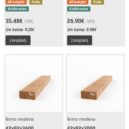
AB kokybė
Pušis
AB kokybė
Pušis
Kalibruotas
Kalibruotas
35.48€
26.90€
/vnt.
/vnt.
1m kaina:
9.10€
1m kaina:
5.98€
Į krepšelį
Į krepšelį
Termo mediena
Termo mediena
42x92x3600
42x92x3000