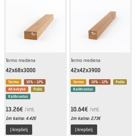
Termo mediena
Termo mediena
42x68x3000
42x42x3900
Termo
10% - 12%
Termo
10% - 12%
Pušis
AB kokybė
Pušis
Kalibruotas
Kalibruotas
13.26€
10.64€
/vnt.
/vnt.
1m kaina:
4.42€
1m kaina:
2.73€
Į krepšelį
Į krepšelį