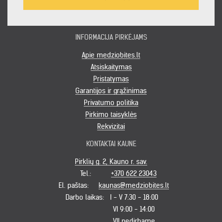
INFORMACIJA PIRKĖJAMS
Apie medziobites.lt
Atsiskaitymas
Pristatymas
Garantijos ir grąžinimas
Privatumo politika
Pirkimo taisyklės
Rekvizitai
KONTAKTAI KAUNE
Pirklių g. 2, Kauno r. sav.
Tel.:
+370 622 23043
El. paštas:
kaunas@medziobites.lt
Darbo laikas:
I - V 7:30 - 18:00
VI 9:00 - 14:00
VII nedirbame