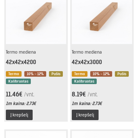
Termo mediena
Termo mediena
42x42x4200
42x42x3000
Termo
10% - 12%
Pušis
Termo
10% - 12%
Pušis
Kalibruotas
Kalibruotas
11.46€
8.19€
/vnt.
/vnt.
1m kaina:
2.73€
1m kaina:
2.73€
Į krepšelį
Į krepšelį