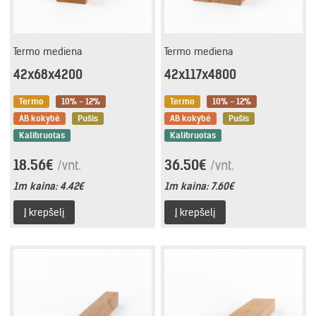
Termo mediena
Termo mediena
42x68x4200
42x117x4800
Termo
10% - 12%
Termo
10% - 12%
AB kokybė
Pušis
AB kokybė
Pušis
Kalibruotas
Kalibruotas
18.56€
36.50€
/vnt.
/vnt.
1m kaina:
4.42€
1m kaina:
7.60€
Į krepšelį
Į krepšelį