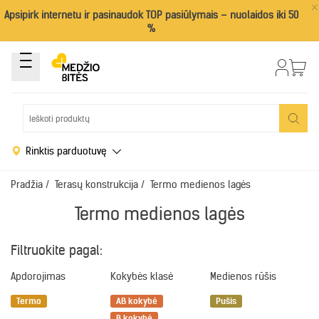
×
Apsipirk internetu ir pasinaudok TOP pasiūlymais – nuolaidos iki 50
%
Rinktis parduotuvę
Pradžia
/
Terasų konstrukcija
/
Termo medienos lagės
Termo medienos lagės
Filtruokite pagal:
Apdorojimas
Kokybės klasė
Medienos rūšis
Termo
AB kokybė
Pušis
B kokybė