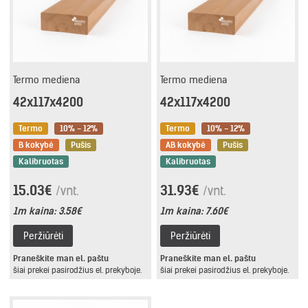
Termo mediena
Termo mediena
42x117x4200
42x117x4200
Termo
10% - 12%
Termo
10% - 12%
B kokybė
Pušis
AB kokybė
Pušis
Kalibruotas
Kalibruotas
15.03€
31.93€
/vnt.
/vnt.
1m kaina:
3.58€
1m kaina:
7.60€
Peržiūrėti
Peržiūrėti
Praneškite man el. paštu
Praneškite man el. paštu
šiai prekei pasirodžius el. prekyboje.
šiai prekei pasirodžius el. prekyboje.