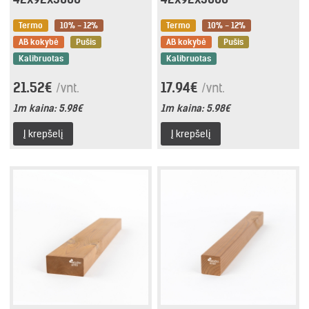
Termo
10% - 12%
Termo
10% - 12%
AB kokybė
Pušis
AB kokybė
Pušis
Kalibruotas
Kalibruotas
21.52€
17.94€
/vnt.
/vnt.
1m kaina:
5.98€
1m kaina:
5.98€
Į krepšelį
Į krepšelį