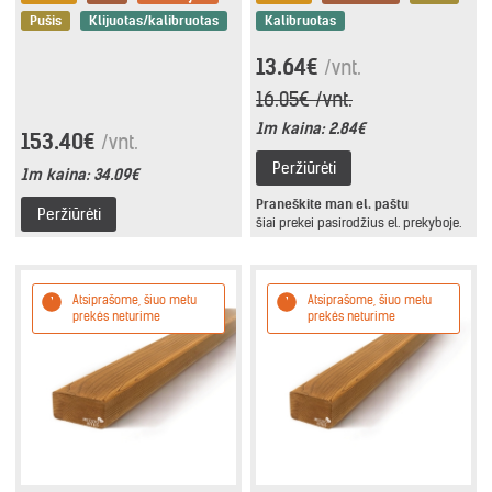
Pušis
Klijuotas/kalibruotas
Kalibruotas
13.64€
/vnt.
16.05€ /vnt.
1m kaina:
2.84€
153.40€
/vnt.
Peržiūrėti
1m kaina:
34.09€
Praneškite man el. paštu
Peržiūrėti
šiai prekei pasirodžius el. prekyboje.
Atsiprašome, šiuo metu
Atsiprašome, šiuo metu
prekės neturime
prekės neturime