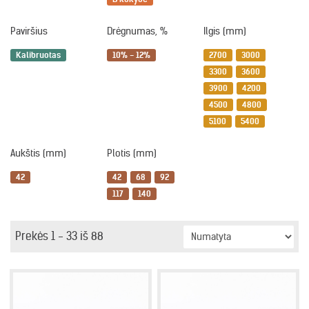
Paviršius
Drėgnumas, %
Ilgis (mm)
Kalibruotas
10% - 12%
2700
3000
3300
3600
3900
4200
4500
4800
5100
5400
Aukštis (mm)
Plotis (mm)
42
42
68
92
117
140
Prekės 1 - 33 iš 88