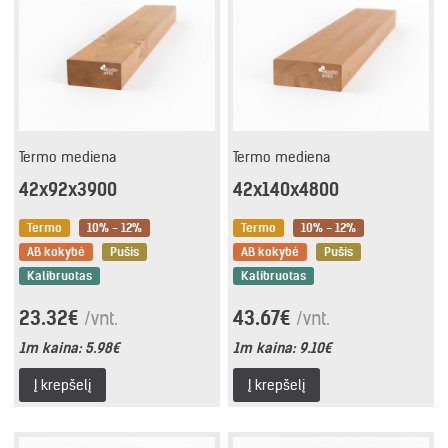
Termo mediena
Termo mediena
42x92x3900
42x140x4800
Termo
10% - 12%
Termo
10% - 12%
AB kokybė
Pušis
AB kokybė
Pušis
Kalibruotas
Kalibruotas
23.32€
43.67€
/vnt.
/vnt.
1m kaina:
5.98€
1m kaina:
9.10€
Į krepšelį
Į krepšelį