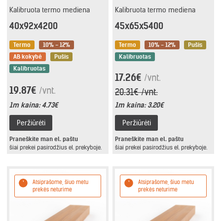
Kalibruota termo mediena
Kalibruota termo mediena
40x92x4200
45x65x5400
Termo
10% - 12%
Termo
10% - 12%
Pušis
AB kokybė
Pušis
Kalibruotas
Kalibruotas
17.26€
/vnt.
19.87€
/vnt.
20.31€ /vnt.
1m kaina:
4.73€
1m kaina:
3.20€
Peržiūrėti
Peržiūrėti
Praneškite man el. paštu
Praneškite man el. paštu
šiai prekei pasirodžius el. prekyboje.
šiai prekei pasirodžius el. prekyboje.
Atsiprašome, šiuo metu
Atsiprašome, šiuo metu
prekės neturime
prekės neturime