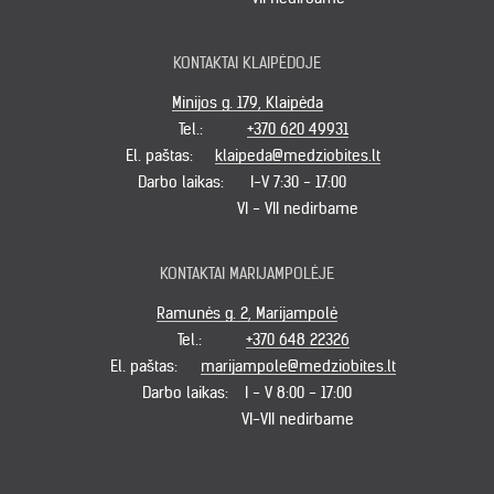
KONTAKTAI KLAIPĖDOJE
Minijos g. 179, Klaipėda
Tel.:
+370 620 49931
El. paštas:
klaipeda@medziobites.lt
Darbo laikas:
I-V 7:30 - 17:00
VI - VII nedirbame
KONTAKTAI MARIJAMPOLĖJE
Ramunės g. 2, Marijampolė
Tel.:
+370 648 22326
El. paštas:
marijampole@medziobites.lt
Darbo laikas:
I - V 8:00 - 17:00
VI-VII nedirbame