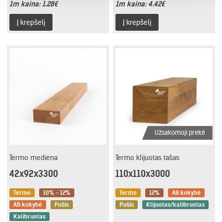
1m kaina:
1.28€
1m kaina:
4.42€
Į krepšelį
Į krepšelį
Užsakomoji prekė
Termo mediena
Termo klijuotas tašas
42x92x3300
110x110x3000
Termo
10% - 12%
Termo
12%
AB kokybė
AB kokybė
Pušis
Pušis
Klijuotas/kalibruotas
Kalibruotas