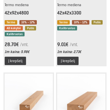
Termo mediena
Termo mediena
42x92x4800
42x42x3300
Termo
10% - 12%
Termo
10% - 12%
Pušis
AB kokybė
Pušis
Kalibruotas
Kalibruotas
28.70€
9.01€
/vnt.
/vnt.
1m kaina:
5.98€
1m kaina:
2.73€
Į krepšelį
Į krepšelį