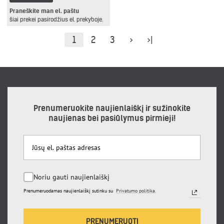
Praneškite man el. paštu
šiai prekei pasirodžius el. prekyboje.
1
2
3
>
>|
Prenumeruokite naujienlaiškį ir sužinokite
naujienas bei pasiūlymus pirmieji!
Noriu gauti naujienlaiškį
Prenumeruodamas naujienlaiškį sutinku su
Privatumo politika.
PRENUMERUOTI