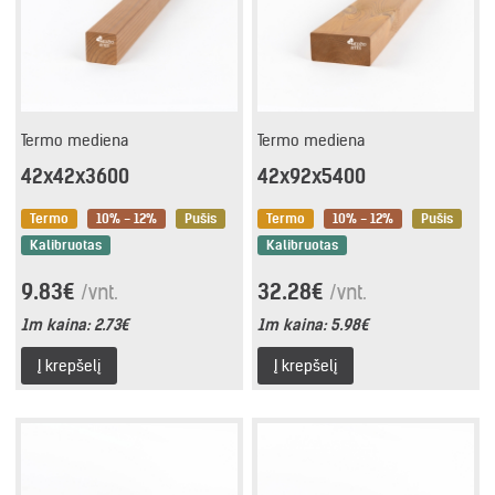
Termo mediena
Termo mediena
42x42x3600
42x92x5400
Termo
10% - 12%
Pušis
Termo
10% - 12%
Pušis
Kalibruotas
Kalibruotas
9.83€
32.28€
/vnt.
/vnt.
1m kaina:
2.73€
1m kaina:
5.98€
Į krepšelį
Į krepšelį