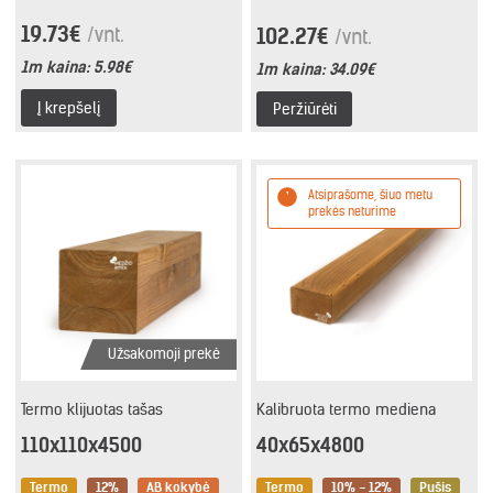
19.73€
/vnt.
102.27€
/vnt.
1m kaina:
5.98€
1m kaina:
34.09€
Į krepšelį
Peržiūrėti
Atsiprašome, šiuo metu
prekės neturime
Užsakomoji prekė
Termo klijuotas tašas
Kalibruota termo mediena
110x110x4500
40x65x4800
Termo
12%
AB kokybė
Termo
10% - 12%
Pušis