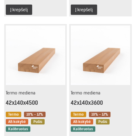
Į krepšelį
Į krepšelį
Termo mediena
Termo mediena
42x140x4500
42x140x3600
Termo
10% - 12%
Termo
10% - 12%
AB kokybė
Pušis
AB kokybė
Pušis
Kalibruotas
Kalibruotas