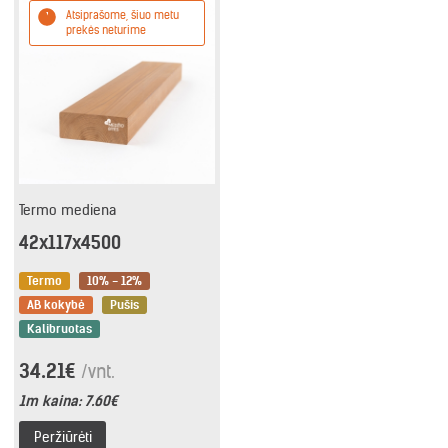
Atsiprašome, šiuo metu
prekės neturime
Termo mediena
42x117x4500
Termo
10% - 12%
AB kokybė
Pušis
Kalibruotas
34.21€
/vnt.
1m kaina:
7.60€
Peržiūrėti