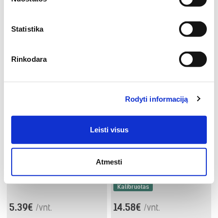
Statistika
Rinkodara
Rodyti informaciją
Termo mediena
Termo mediena
Leisti visus
42x42x4200
42x68x3300
Atmesti
Termo
10% - 12%
Pušis
Termo
10% - 12%
Kalibruotas
AB kokybė
Pušis
Kalibruotas
5.39€
14.58€
/vnt.
/vnt.