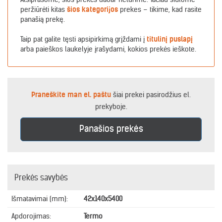
peržiūrėti kitas
šios kategorijos
prekes – tikime, kad rasite
panašią prekę.
Taip pat galite tęsti apsipirkimą grįždami į
titulinį puslapį
arba paieškos laukelyje įrašydami, kokios prekės ieškote.
Praneškite man el. paštu
šiai prekei pasirodžius el.
prekyboje.
Panašios prekės
Prekės savybės
Išmatavimai (mm):
42x140x5400
Apdorojimas:
Termo