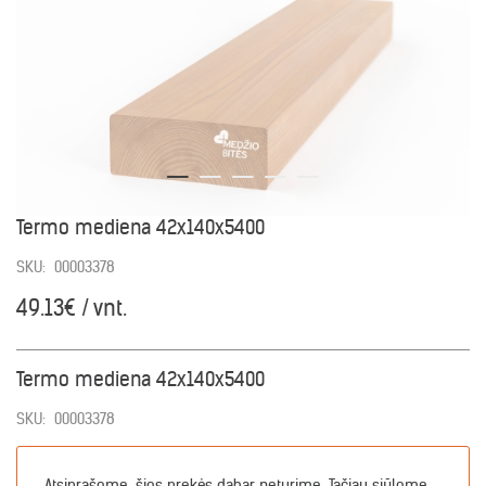
Termo mediena 42x140x5400
SKU:
00003378
49.13€ / vnt.
Termo mediena 42x140x5400
SKU:
00003378
Atsiprašome, šios prekės dabar neturime. Tačiau siūlome