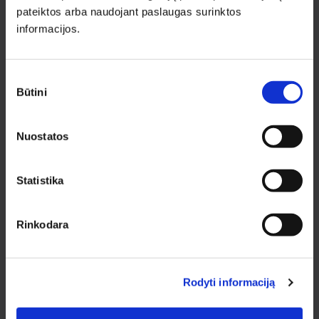
Apie medziobites.lt
pateiktos arba naudojant paslaugas surinktos
Atsiskaitymas
informacijos.
Pristatymas
Garantijos ir grąžinimas
Privatumo politika
Sutikimo
Būtini
Pirkimo taisyklės
pasirinkimas
Rekvizitai
Nuostatos
KONTAKTAI KAUNE
Pirklių g. 2, Kauno r. sav.
Tel.:
+370 622 23043
Statistika
El. paštas:
kaunas@medziobites.lt
Darbo laikas:
I - V 7:30 - 18:00
Rinkodara
VI 9:00 - 14:00
VII nedirbame
Rodyti informaciją
KONTAKTAI KLAIPĖDOJE
Minijos g. 179, Klaipėda