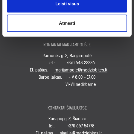
Leisti visus
Tel.:
+370 620 49931
El. paštas:
klaipeda@medziobites.lt
Darbo laikas:
I-V 7:30 - 17:00
Atmesti
VI - VII nedirbame
KONTAKTAI MARIJAMPOLĖJE
Ramunės g. 2, Marijampolė
Tel.:
+370 648 22326
El. paštas:
marijampole@medziobites.lt
Darbo laikas:
I - V 8:00 - 17:00
VI-VII nedirbame
KONTAKTAI ŠIAULIUOSE
Kanapių g. 2, Šiauliai
Tel.:
+370 667 54778
El. paštas:
siauliai@medziobites.lt