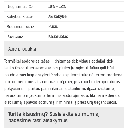
Drėgnumas, %:
10% - 12%
Kokybės klasė:
AB kokybė
Medienos rūšis:
Pušis
Paviršius:
Kalibruotas
Apie produktą
Termiškai apdorotas tašas – tinkamas tiek vidaus apdailai, tiek
lauko fasadui, terasoms ar net pirties įrengimui. Tašas gali būti
naudojamas kaip dailylentė arba kaip konstrukcinė termo mediena.
Termo medienos atsparumas drėgmei, puvimui bei temperatūros
pokyčiams – puikus pasirinkimas ieškantiems ilgaamžiškumo,
natūralumo ir jaukumo. Terminis apdorojimas užtikrina medienos
stabilumą, spalvos sodrumą ir minimalią priežiūrą bėgant laikui.
Turite klausimų?
Susisiekite su mumis,
padėsime rasti atsakymus.