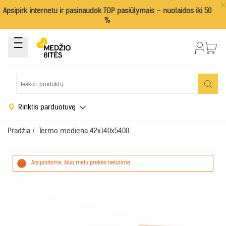
×
Apsipirk internetu ir pasinaudok TOP pasiūlymais – nuolaidos iki 50
%
Rinktis parduotuvę
Pradžia
/
Termo mediena 42x140x5400
Atsiprašome, šiuo metu prekės neturime