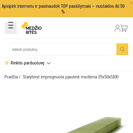
×
Apsipirk internetu ir pasinaudok TOP pasiūlymais – nuolaidos iki 50
%
Rinktis parduotuvę
Pradžia
/
Statybinė impregnuota pjautinė mediena 25x50x5100