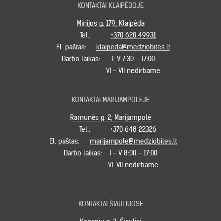
KONTAKTAI KLAIPĖDOJE
Minijos g. 179, Klaipėda
Tel.:
+370 620 49931
El. paštas:
klaipeda@medziobites.lt
Darbo laikas:
I-V 7:30 - 17:00
VI - VII nedirbame
KONTAKTAI MARIJAMPOLĖJE
Ramunės g. 2, Marijampolė
Tel.:
+370 648 22326
El. paštas:
marijampole@medziobites.lt
Darbo laikas:
I - V 8:00 - 17:00
VI-VII nedirbame
KONTAKTAI ŠIAULIUOSE