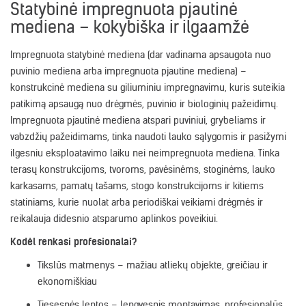
Statybinė impregnuota pjautinė
mediena – kokybiška ir ilgaamžė
Impregnuota statybinė mediena (dar vadinama apsaugota nuo
puvinio mediena arba impregnuota pjautine mediena) –
konstrukcinė mediena su giliuminiu impregnavimu, kuris suteikia
patikimą apsaugą nuo drėgmės, puvinio ir biologinių pažeidimų.
Impregnuota pjautinė mediena atspari puviniui, grybeliams ir
vabzdžių pažeidimams, tinka naudoti lauko sąlygomis ir pasižymi
ilgesniu eksploatavimo laiku nei neimpregnuota mediena. Tinka
terasų konstrukcijoms, tvoroms, pavėsinėms, stoginėms, lauko
karkasams, pamatų tašams, stogo konstrukcijoms ir kitiems
statiniams, kurie nuolat arba periodiškai veikiami drėgmės ir
reikalauja didesnio atsparumo aplinkos poveikiui.
Kodėl renkasi profesionalai?
Tikslūs matmenys – mažiau atliekų objekte, greičiau ir
ekonomiškiau
Tiesesnės lentos – lengvesnis montavimas, profesionalūs