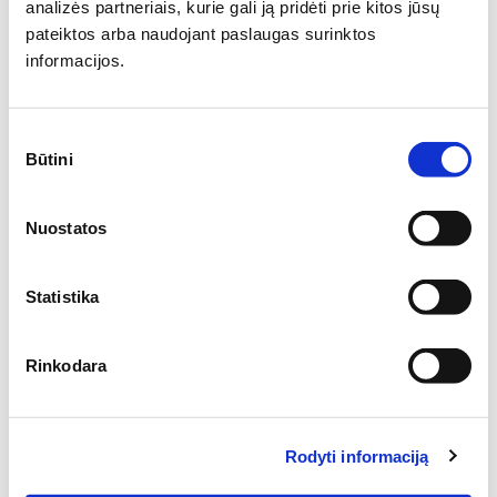
Apsauginė medžiaga įsiskverbia į medienos struktūrą, o ne
analizės partneriais, kurie gali ją pridėti prie kitos jūsų
tik lieka ant paviršiaus, todėl apsauga yra ilgalaikė. Daugelis
pateiktos arba naudojant paslaugas surinktos
konkurentų medieną tik mirko, todėl jų apsauga greičiau
informacijos.
susidėvi.
Turite klausimų?
Susisiekite su mumis,
Sutikimo
Būtini
padėsime rasti atsakymus.
pasirinkimas
Jūsų vardas:
Nuostatos
El. pašto adresas:
Statistika
Rinkodara
Klausimas:
Rodyti informaciją