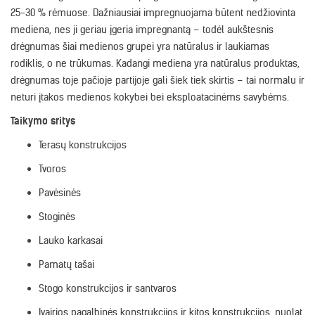
25-30 % rėmuose. Dažniausiai impregnuojama būtent nedžiovinta
mediena, nes ji geriau įgeria impregnantą – todėl aukštesnis
drėgnumas šiai medienos grupei yra natūralus ir laukiamas
rodiklis, o ne trūkumas. Kadangi mediena yra natūralus produktas,
drėgnumas toje pačioje partijoje gali šiek tiek skirtis – tai normalu ir
neturi įtakos medienos kokybei bei eksploatacinėms savybėms.
Taikymo sritys
Terasų konstrukcijos
Tvoros
Pavėsinės
Stoginės
Lauko karkasai
Pamatų tašai
Stogo konstrukcijos ir santvaros
Įvairios pagalbinės konstrukcijos ir kitos konstrukcijos, nuolat