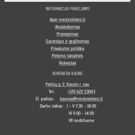
INFORMACIJA PIRKĖJAMS
Apie medziobites.lt
Atsiskaitymas
Pristatymas
Garantijos ir grąžinimas
Privatumo politika
Pirkimo taisyklės
Rekvizitai
KONTAKTAI KAUNE
Pirklių g. 2, Kauno r. sav.
Tel.:
+370 622 23043
El. paštas:
kaunas@medziobites.lt
Darbo laikas:
I - V 7:30 - 18:00
VI 9:00 - 14:00
VII nedirbame