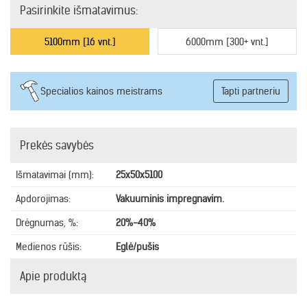
Pasirinkite išmatavimus:
5100mm [16 vnt.]
6000mm [300+ vnt.]
Specialios kainos meistrams
Tapti partneriu
Prekės savybės
Išmatavimai (mm):
25x50x5100
Apdorojimas:
Vakuuminis impregnavim.
Drėgnumas, %:
20%-40%
Medienos rūšis:
Eglė/pušis
Apie produktą