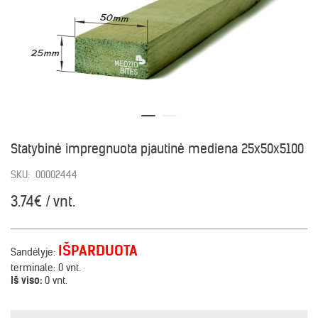
Statybinė impregnuota pjautinė mediena 25x50x5100
SKU:
00002444
3.74€ / vnt.
IŠPARDUOTA
Sandėlyje:
terminale:
0 vnt.
Iš viso:
0 vnt.