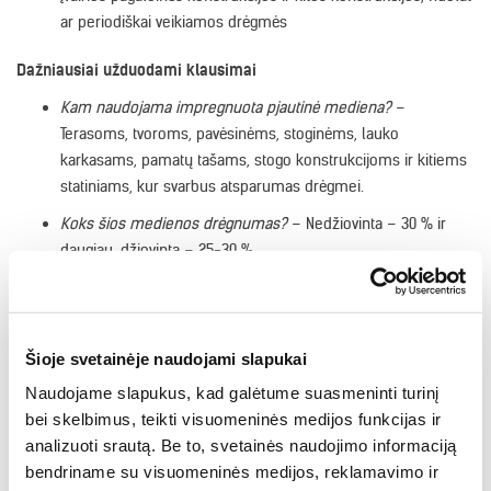
ar periodiškai veikiamos drėgmės
Dažniausiai užduodami klausimai
Kam naudojama impregnuota pjautinė mediena?
–
Terasoms, tvoroms, pavėsinėms, stoginėms, lauko
karkasams, pamatų tašams, stogo konstrukcijoms ir kitiems
statiniams, kur svarbus atsparumas drėgmei.
Koks šios medienos drėgnumas?
– Nedžiovinta – 30 % ir
daugiau, džiovinta – 25-30 %.
Kodėl dažniausiai impregnuojama nedžiovinta mediena?
–
Nedžiovinta mediena geriau įgeria impregnantą, todėl
apsauga įsiskverbia giliau ir tolygiau.
Šioje svetainėje naudojami slapukai
Ar impregnuota pjautinė mediena būna ir neimpregnuota?
–
Naudojame slapukus, kad galėtume suasmeninti turinį
Ne, tai impregnuotos medienos grupės produktas – jis
bei skelbimus, teikti visuomeninės medijos funkcijas ir
visada tiekiamas impregnuotas.
analizuoti srautą. Be to, svetainės naudojimo informaciją
Kuo giliuminė impregnacija geresnė už mirkymą?
–
bendriname su visuomeninės medijos, reklamavimo ir