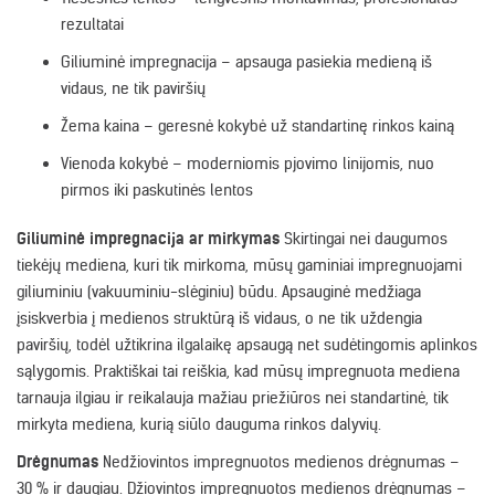
rezultatai
Giliuminė impregnacija – apsauga pasiekia medieną iš
vidaus, ne tik paviršių
Žema kaina – geresnė kokybė už standartinę rinkos kainą
Vienoda kokybė – moderniomis pjovimo linijomis, nuo
pirmos iki paskutinės lentos
Giliuminė impregnacija ar mirkymas
Skirtingai nei daugumos
tiekėjų mediena, kuri tik mirkoma, mūsų gaminiai impregnuojami
giliuminiu (vakuuminiu-slėginiu) būdu. Apsauginė medžiaga
įsiskverbia į medienos struktūrą iš vidaus, o ne tik uždengia
paviršių, todėl užtikrina ilgalaikę apsaugą net sudėtingomis aplinkos
sąlygomis. Praktiškai tai reiškia, kad mūsų impregnuota mediena
tarnauja ilgiau ir reikalauja mažiau priežiūros nei standartinė, tik
mirkyta mediena, kurią siūlo dauguma rinkos dalyvių.
Drėgnumas
Nedžiovintos impregnuotos medienos drėgnumas –
30 % ir daugiau. Džiovintos impregnuotos medienos drėgnumas –