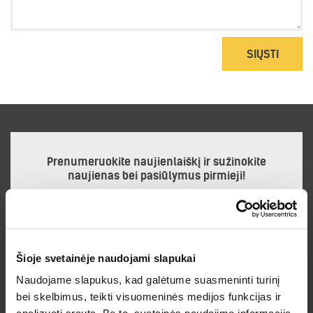
SIŲSTI
Prenumeruokite naujienlaiškį ir sužinokite
naujienas bei pasiūlymus pirmieji!
Noriu gauti naujienlaiškį
Šioje svetainėje naudojami slapukai
Prenumeruodamas naujienlaiškį sutinku su
Privatumo politika.
Naudojame slapukus, kad galėtume suasmeninti turinį
bei skelbimus, teikti visuomeninės medijos funkcijas ir