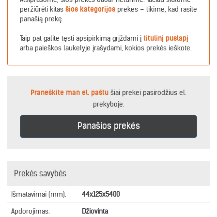
peržiūrėti kitas
šios kategorijos
prekes – tikime, kad rasite
panašią prekę.
Taip pat galite tęsti apsipirkimą grįždami į
titulinį puslapį
arba paieškos laukelyje įrašydami, kokios prekės ieškote.
Praneškite man el. paštu
šiai prekei pasirodžius el.
prekyboje.
Panašios prekės
Prekės savybės
Išmatavimai (mm):
44x125x5400
Apdorojimas:
Džiovinta