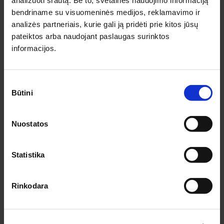
analizuoti srautą. Be to, svetainės naudojimo informaciją
PRENUMERUOTI
bendriname su visuomeninės medijos, reklamavimo ir
analizės partneriais, kurie gali ją pridėti prie kitos jūsų
pateiktos arba naudojant paslaugas surinktos
INFORMACIJA PIRKĖJAMS
informacijos.
Apie medziobites.lt
Atsiskaitymas
Sutikimo
Pristatymas
Būtini
pasirinkimas
Garantijos ir grąžinimas
Privatumo politika
Pirkimo taisyklės
Nuostatos
Rekvizitai
KONTAKTAI KAUNE
Statistika
Pirklių g. 2, Kauno r. sav.
Tel.:
+370 622 23043
Rinkodara
El. paštas:
kaunas@medziobites.lt
Darbo laikas:
I - V 7:30 - 18:00
VI 9:00 - 14:00