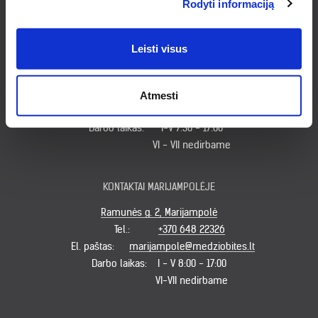
Rodyti informaciją
VII nedirbame
Leisti visus
KONTAKTAI KLAIPĖDOJE
Minijos g. 179, Klaipėda
Tel.:
+370 620 49931
Atmesti
El. paštas:
klaipeda@medziobites.lt
Darbo laikas:
I-V 7:30 - 17:00
VI - VII nedirbame
KONTAKTAI MARIJAMPOLĖJE
Ramunės g. 2, Marijampolė
Tel.:
+370 648 22326
El. paštas:
marijampole@medziobites.lt
Darbo laikas:
I - V 8:00 - 17:00
VI-VII nedirbame