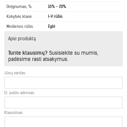
Drėgnumas, %:
16% - 20%
Kokybės klasė:
I-V rūšis
Medienos rūšis:
Eglė
Apie produktą
Turite klausimų?
Susisiekite su mumis,
padėsime rasti atsakymus.
Jūsų vardas:
El. pašto adresas:
Klausimas: