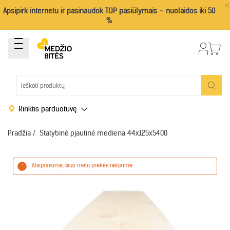
×
Apsipirk internetu ir pasinaudok TOP pasiūlymais – nuolaidos iki 50
%
Rinktis parduotuvę
Pradžia
/
Statybinė pjautinė mediena 44x125x5400
Atsiprašome, šiuo metu prekės neturime