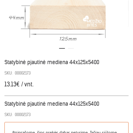
Statybinė pjautinė mediena 44x125x5400
SKU:
00002173
13.13€ / vnt.
Statybinė pjautinė mediena 44x125x5400
SKU:
00002173
Atsiprašome, šios prekės dabar neturime. Tačiau siūlome