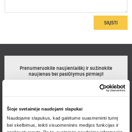
SIŲSTI
Prenumeruokite naujienlaiškį ir sužinokite
naujienas bei pasiūlymus pirmieji!
Noriu gauti naujienlaiškį
Šioje svetainėje naudojami slapukai
Prenumeruodamas naujienlaiškį sutinku su
Privatumo politika.
Naudojame slapukus, kad galėtume suasmeninti turinį
bei skelbimus, teikti visuomeninės medijos funkcijas ir