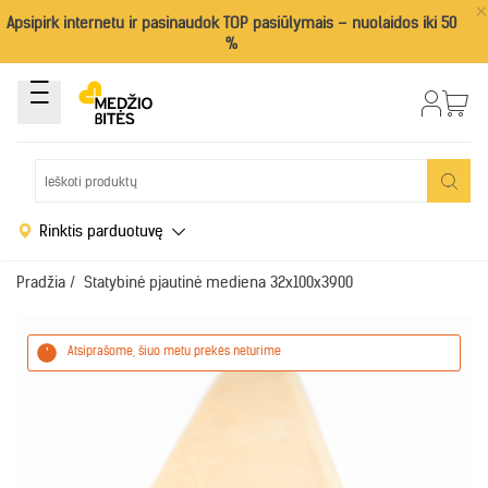
×
Apsipirk internetu ir pasinaudok TOP pasiūlymais – nuolaidos iki 50
%
Rinktis parduotuvę
Pradžia
/
Statybinė pjautinė mediena 32x100x3900
Atsiprašome, šiuo metu prekės neturime