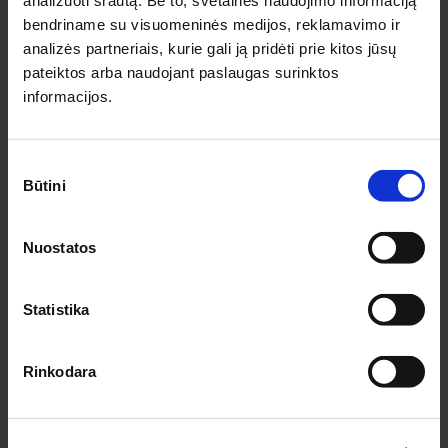
analizuoti srautą. Be to, svetainės naudojimo informaciją
PRENUMERUOTI
bendriname su visuomeninės medijos, reklamavimo ir
analizės partneriais, kurie gali ją pridėti prie kitos jūsų
pateiktos arba naudojant paslaugas surinktos
INFORMACIJA PIRKĖJAMS
informacijos.
Apie medziobites.lt
Atsiskaitymas
Sutikimo
Pristatymas
Būtini
pasirinkimas
Garantijos ir grąžinimas
Privatumo politika
Pirkimo taisyklės
Nuostatos
Rekvizitai
KONTAKTAI KAUNE
Statistika
Pirklių g. 2, Kauno r. sav.
Tel.:
+370 622 23043
Rinkodara
El. paštas:
kaunas@medziobites.lt
Darbo laikas:
I - V 7:30 - 18:00
VI 9:00 - 14:00