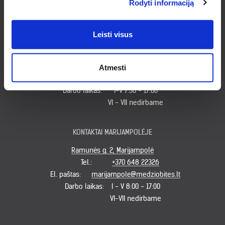
Rodyti informaciją
VII nedirbame
Leisti visus
KONTAKTAI KLAIPĖDOJE
Minijos g. 179, Klaipėda
Tel.:
+370 620 49931
Atmesti
El. paštas:
klaipeda@medziobites.lt
Darbo laikas:
I-V 7:30 - 17:00
VI - VII nedirbame
KONTAKTAI MARIJAMPOLĖJE
Ramunės g. 2, Marijampolė
Tel.:
+370 648 22326
El. paštas:
marijampole@medziobites.lt
Darbo laikas:
I - V 8:00 - 17:00
VI-VII nedirbame