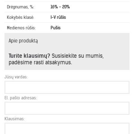
Drėgnumas, %:
16% - 20%
Kokybės klasė:
I-V rūšis
Medienos rūšis:
Pušis
Apie produktą
Turite klausimų?
Susisiekite su mumis,
padėsime rasti atsakymus.
Jūsų vardas:
El. pašto adresas:
Klausimas: