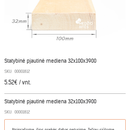
Statybinė pjautinė mediena 32x100x3900
SKU:
00001812
5.52€ / vnt.
Statybinė pjautinė mediena 32x100x3900
SKU:
00001812
Atsiprašome, šios prekės dabar neturime. Tačiau siūlome