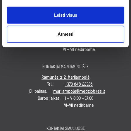
KONTAKTAI KLAIPĖDOJE
Leisti visus
Minijos g. 179, Klaipėda
Tel.:
+370 620 49931
Atmesti
El. paštas:
klaipeda@medziobites.lt
Darbo laikas:
I-V 7:30 - 17:00
VI - VII nedirbame
KONTAKTAI MARIJAMPOLĖJE
Ramunės g. 2, Marijampolė
Tel.:
+370 648 22326
El. paštas:
marijampole@medziobites.lt
Darbo laikas:
I - V 8:00 - 17:00
VI-VII nedirbame
KONTAKTAI ŠIAULIUOSE