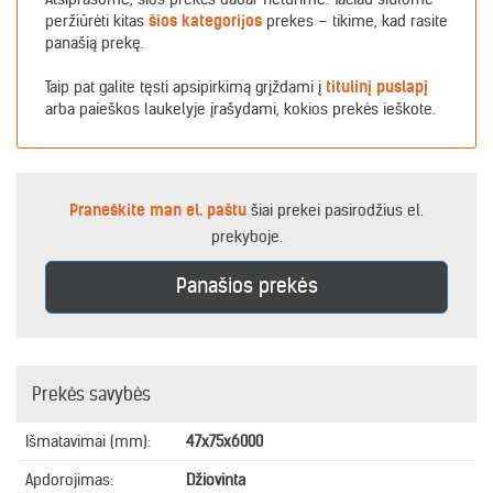
peržiūrėti kitas
šios kategorijos
prekes – tikime, kad rasite
panašią prekę.
Taip pat galite tęsti apsipirkimą grįždami į
titulinį puslapį
arba paieškos laukelyje įrašydami, kokios prekės ieškote.
Praneškite man el. paštu
šiai prekei pasirodžius el.
prekyboje.
Panašios prekės
Prekės savybės
Išmatavimai (mm):
47x75x6000
Apdorojimas:
Džiovinta