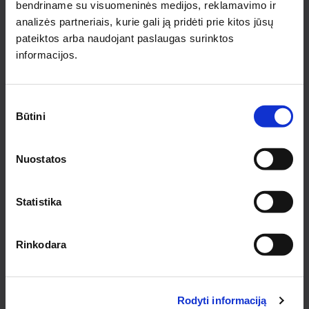
bendriname su visuomeninės medijos, reklamavimo ir
analizės partneriais, kurie gali ją pridėti prie kitos jūsų
INFORMACIJA PIRKĖJAMS
pateiktos arba naudojant paslaugas surinktos
informacijos.
Apie medziobites.lt
Atsiskaitymas
Pristatymas
Sutikimo
Garantijos ir grąžinimas
Būtini
pasirinkimas
Privatumo politika
Pirkimo taisyklės
Nuostatos
Rekvizitai
KONTAKTAI KAUNE
Statistika
Pirklių g. 2, Kauno r. sav.
Tel.:
+370 622 23043
El. paštas:
kaunas@medziobites.lt
Rinkodara
Darbo laikas:
I - V 7:30 - 18:00
VI 9:00 - 14:00
VII nedirbame
Rodyti informaciją