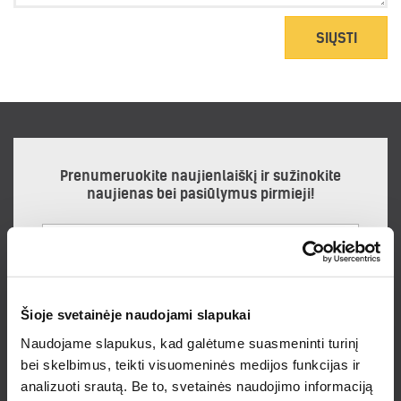
SIŲSTI
Prenumeruokite naujienlaiškį ir sužinokite
naujienas bei pasiūlymus pirmieji!
Noriu gauti naujienlaiškį
Šioje svetainėje naudojami slapukai
Prenumeruodamas naujienlaiškį sutinku su
Privatumo politika.
Naudojame slapukus, kad galėtume suasmeninti turinį
bei skelbimus, teikti visuomeninės medijos funkcijas ir
PRENUMERUOTI
analizuoti srautą. Be to, svetainės naudojimo informaciją