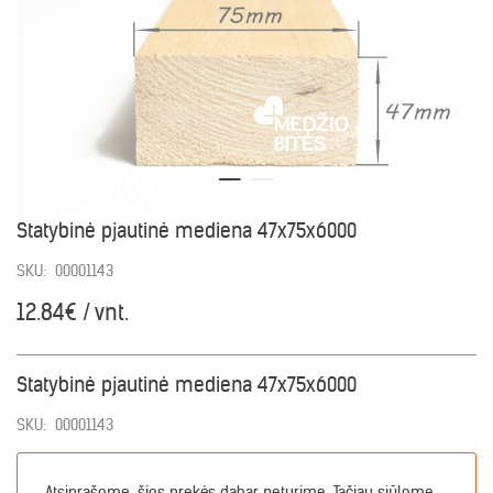
Statybinė pjautinė mediena 47x75x6000
SKU:
00001143
12.84€ / vnt.
Statybinė pjautinė mediena 47x75x6000
SKU:
00001143
Atsiprašome, šios prekės dabar neturime. Tačiau siūlome