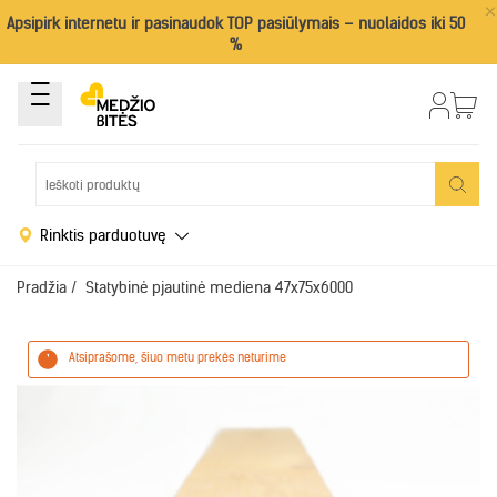
×
Apsipirk internetu ir pasinaudok TOP pasiūlymais – nuolaidos iki 50
%
Rinktis parduotuvę
Pradžia
/
Statybinė pjautinė mediena 47x75x6000
Atsiprašome, šiuo metu prekės neturime