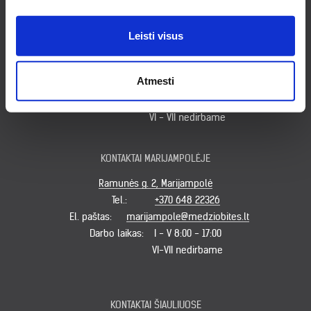
KONTAKTAI KLAIPĖDOJE
Leisti visus
Minijos g. 179, Klaipėda
Tel.:
+370 620 49931
Atmesti
El. paštas:
klaipeda@medziobites.lt
Darbo laikas:
I-V 7:30 - 17:00
VI - VII nedirbame
KONTAKTAI MARIJAMPOLĖJE
Ramunės g. 2, Marijampolė
Tel.:
+370 648 22326
El. paštas:
marijampole@medziobites.lt
Darbo laikas:
I - V 8:00 - 17:00
VI-VII nedirbame
KONTAKTAI ŠIAULIUOSE