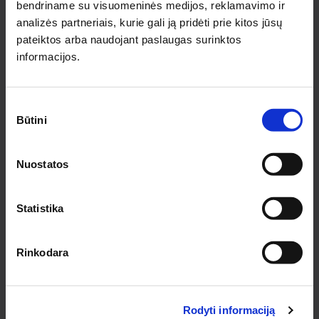
bendriname su visuomeninės medijos, reklamavimo ir
analizės partneriais, kurie gali ją pridėti prie kitos jūsų
INFORMACIJA PIRKĖJAMS
pateiktos arba naudojant paslaugas surinktos
informacijos.
Apie medziobites.lt
Atsiskaitymas
Pristatymas
Sutikimo
Garantijos ir grąžinimas
Būtini
pasirinkimas
Privatumo politika
Pirkimo taisyklės
Nuostatos
Rekvizitai
KONTAKTAI KAUNE
Statistika
Pirklių g. 2, Kauno r. sav.
Tel.:
+370 622 23043
El. paštas:
kaunas@medziobites.lt
Rinkodara
Darbo laikas:
I - V 7:30 - 18:00
VI 9:00 - 14:00
VII nedirbame
Rodyti informaciją