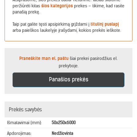
peržiūrėti kitas
šios kategorijos
prekes – tikime, kad rasite
panašią prekę.
Taip pat galite tęsti apsipirkimą grįždami į
titulinį puslapį
arba paieškos laukelyje įrašydami, kokios prekės ieškote.
Praneškite man el. paštu
šiai prekei pasirodžius el.
prekyboje.
Panašios prekės
Prekės savybės
Išmatavimai (mm):
50x250x6000
Apdorojimas:
Nedžiovinta