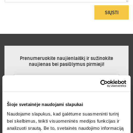
SIŲSTI
Prenumeruokite naujienlaiškį ir sužinokite
naujienas bei pasiūlymus pirmieji!
Noriu gauti naujienlaiškį
Šioje svetainėje naudojami slapukai
Prenumeruodamas naujienlaiškį sutinku su
Privatumo politika.
Naudojame slapukus, kad galėtume suasmeninti turinį
bei skelbimus, teikti visuomeninės medijos funkcijas ir
PRENUMERUOTI
analizuoti srautą. Be to, svetainės naudojimo informaciją