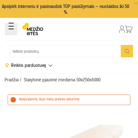
×
Apsipirk internetu ir pasinaudok TOP pasiūlymais – nuolaidos iki 50
%
Rinktis parduotuvę
Pradžia
/
Statybinė pjautinė mediena 50x250x6000
Atsiprašome, šiuo metu prekės neturime