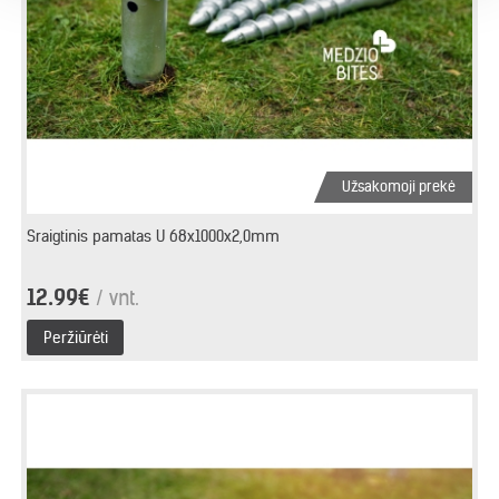
Užsakomoji prekė
Sraigtinis pamatas U 68x1000x2,0mm
12.99€
/ vnt.
Peržiūrėti