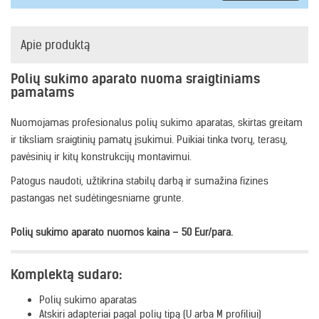
Apie produktą
Polių sukimo aparato nuoma sraigtiniams
pamatams
Nuomojamas profesionalus polių sukimo aparatas, skirtas greitam
ir tiksliam sraigtinių pamatų įsukimui. Puikiai tinka tvorų, terasų,
pavėsinių ir kitų konstrukcijų montavimui.
Patogus naudoti, užtikrina stabilų darbą ir sumažina fizines
pastangas net sudėtingesniame grunte.
Polių sukimo aparato nuomos kaina – 50 Eur/para.
Komplektą sudaro:
Polių sukimo aparatas
Atskiri adapteriai pagal polių tipą (U arba M profiliui)