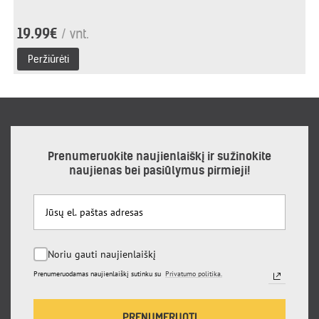
19.99€
/ vnt.
Peržiūrėti
Prenumeruokite naujienlaiškį ir sužinokite
naujienas bei pasiūlymus pirmieji!
Noriu gauti naujienlaiškį
Prenumeruodamas naujienlaiškį sutinku su
Privatumo politika.
PRENUMERUOTI