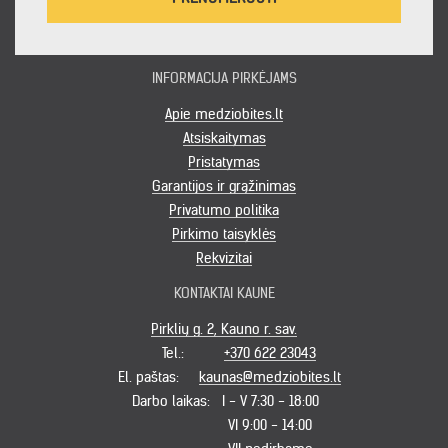
INFORMACIJA PIRKĖJAMS
Apie medziobites.lt
Atsiskaitymas
Pristatymas
Garantijos ir grąžinimas
Privatumo politika
Pirkimo taisyklės
Rekvizitai
KONTAKTAI KAUNE
Pirklių g. 2, Kauno r. sav.
Tel.:
+370 622 23043
El. paštas:
kaunas@medziobites.lt
Darbo laikas:
I - V 7:30 - 18:00
VI 9:00 - 14:00