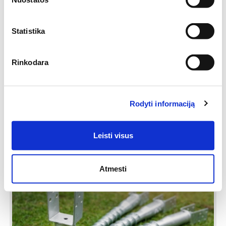
Užsakomoji prekė
Statistika
Sraigtinis pamatas M 68x900x2,0mm
Rinkodara
14.99€
/ vnt.
Peržiūrėti
Rodyti informaciją
Leisti visus
Atmesti