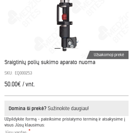
Užsakomoji prekė
Sraigtinių polių sukimo aparato nuoma
SKU:
EQ000253
50.00€ / vnt.
Domina ši prekė?
Sužinokite daugiau!
Užpildykite formą - pateiksime pristatymo terminą ir atsakysime į
visus Jūsų klausimus:
*
Jūsų vardas: