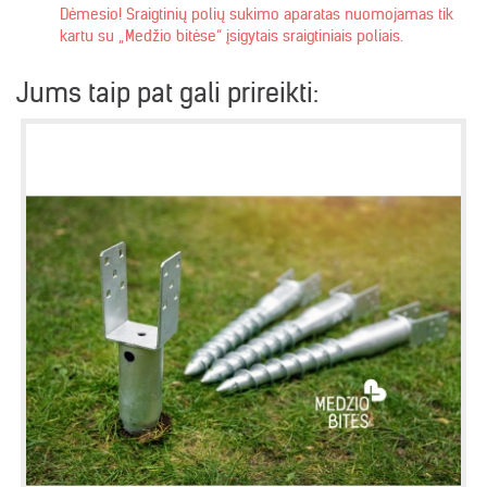
Dėmesio! Sraigtinių polių sukimo aparatas nuomojamas tik
kartu su „Medžio bitėse“ įsigytais sraigtiniais poliais.
Jums taip pat gali prireikti: