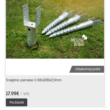
Užsakomoji prekė
Sraigtinis pamatas U 68x1200x2,0mm
17.99€
/ vnt.
Peržiūrėti