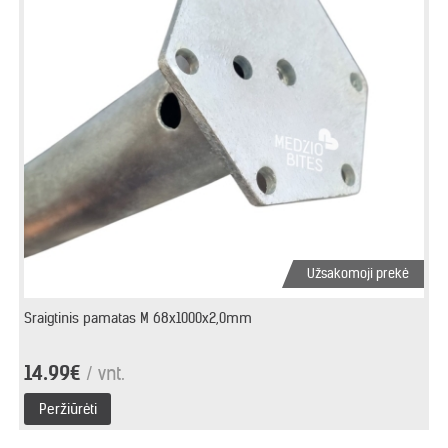
Užsakomoji prekė
Sraigtinis pamatas M 68x1000x2,0mm
14.99€
/ vnt.
Peržiūrėti