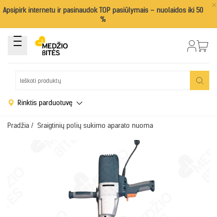
×
Apsipirk internetu ir pasinaudok TOP pasiūlymais – nuolaidos iki 50
%
Rinktis parduotuvę
Pradžia
/
Sraigtinių polių sukimo aparato nuoma