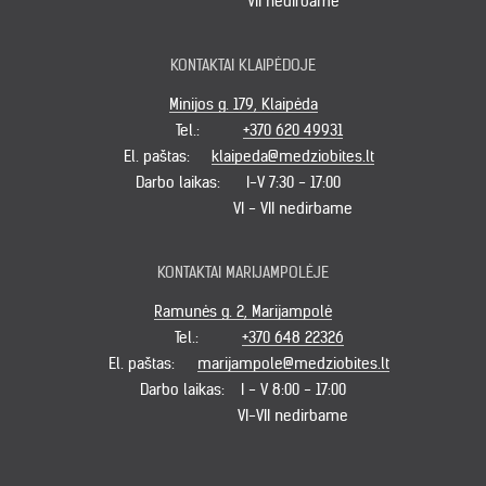
VII nedirbame
KONTAKTAI KLAIPĖDOJE
Minijos g. 179, Klaipėda
Tel.:
+370 620 49931
El. paštas:
klaipeda@medziobites.lt
Darbo laikas:
I-V 7:30 - 17:00
VI - VII nedirbame
KONTAKTAI MARIJAMPOLĖJE
Ramunės g. 2, Marijampolė
Tel.:
+370 648 22326
El. paštas:
marijampole@medziobites.lt
Darbo laikas:
I - V 8:00 - 17:00
VI-VII nedirbame