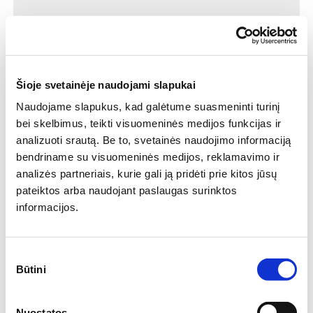
19.99€
/ vnt.
Peržiūrėti
Šioje svetainėje naudojami slapukai
Naudojame slapukus, kad galėtume suasmeninti turinį
bei skelbimus, teikti visuomeninės medijos funkcijas ir
analizuoti srautą. Be to, svetainės naudojimo informaciją
bendriname su visuomeninės medijos, reklamavimo ir
analizės partneriais, kurie gali ją pridėti prie kitos jūsų
pateiktos arba naudojant paslaugas surinktos
informacijos.
Sutikimo
Būtini
pasirinkimas
Nuostatos