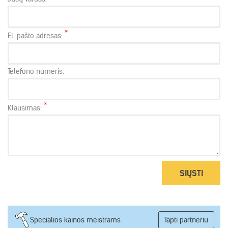
*
El. pašto adresas:
Telefono numeris:
*
Klausimas:
SIŲSTI
Specialios kainos meistrams
Tapti partneriu