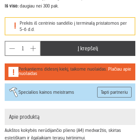
Iš viso:
daugiau nei 300 pak.
Prekės iš centrinio sandėlio į terminalą pristatomos per
!
5-6 d.d.
Į krepšelį
Perkantiems didesnį kiekį, taikome nuolaidas.
Plačiau apie
nuolaidas
Specialios kainos meistrams
Tapti partneriu
Apie produktą
Aukštos kokybės nerūdijančio plieno (A4) medvaržtis, skirtas
estetiškam ir ilgalaikiam terasų tvirtinimui.