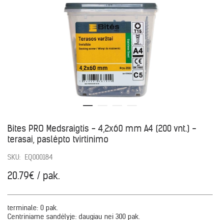
Bites PRO Medsraigtis - 4,2x60 mm A4 (200 vnt.) -
terasai, paslėpto tvirtinimo
SKU:
EQ000184
20.79€ / pak.
terminale:
0 pak.
Centriniame sandėlyje:
daugiau nei 300 pak.