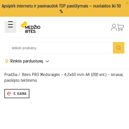
×
Apsipirk internetu ir pasinaudok TOP pasiūlymais – nuolaidos iki 50
%
Rinktis parduotuvę
Pradžia
/
Bites PRO Medsraigtis - 4,2x60 mm A4 (200 vnt.) - terasai,
paslėpto tvirtinimo