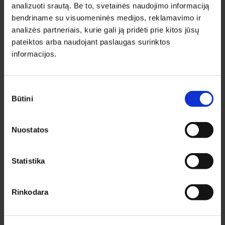
analizuoti srautą. Be to, svetainės naudojimo informaciją
PRENUMERUOTI
bendriname su visuomeninės medijos, reklamavimo ir
analizės partneriais, kurie gali ją pridėti prie kitos jūsų
pateiktos arba naudojant paslaugas surinktos
informacijos.
INFORMACIJA PIRKĖJAMS
Apie medziobites.lt
Atsiskaitymas
Sutikimo
Pristatymas
Būtini
pasirinkimas
Garantijos ir grąžinimas
Privatumo politika
Nuostatos
Pirkimo taisyklės
Rekvizitai
Statistika
KONTAKTAI KAUNE
Pirklių g. 2, Kauno r. sav.
Rinkodara
Tel.:
+370 622 23043
El. paštas:
kaunas@medziobites.lt
Darbo laikas:
I - V 7:30 - 18:00