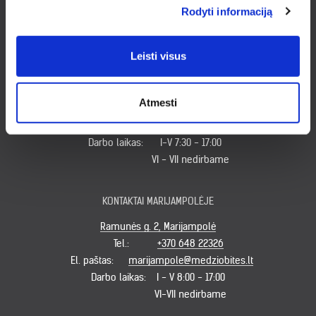
VI 9:00 - 14:00
Rodyti informaciją
VII nedirbame
Leisti visus
KONTAKTAI KLAIPĖDOJE
Minijos g. 179, Klaipėda
Atmesti
Tel.:
+370 620 49931
El. paštas:
klaipeda@medziobites.lt
Darbo laikas:
I-V 7:30 - 17:00
VI - VII nedirbame
KONTAKTAI MARIJAMPOLĖJE
Ramunės g. 2, Marijampolė
Tel.:
+370 648 22326
El. paštas:
marijampole@medziobites.lt
Darbo laikas:
I - V 8:00 - 17:00
VI-VII nedirbame