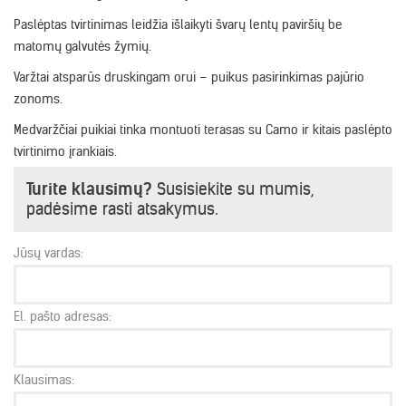
Paslėptas tvirtinimas leidžia išlaikyti švarų lentų paviršių be
matomų galvutės žymių.
Varžtai atsparūs druskingam orui – puikus pasirinkimas pajūrio
zonoms.
Medvaržčiai puikiai tinka montuoti terasas su Camo ir kitais paslėpto
tvirtinimo įrankiais.
Turite klausimų?
Susisiekite su mumis,
padėsime rasti atsakymus.
Jūsų vardas:
El. pašto adresas:
Klausimas: