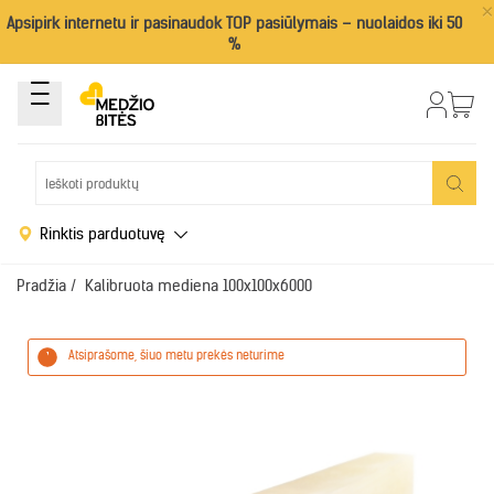
×
Apsipirk internetu ir pasinaudok TOP pasiūlymais – nuolaidos iki 50
%
Rinktis parduotuvę
Pradžia
/
Kalibruota mediena 100x100x6000
Atsiprašome, šiuo metu prekės neturime