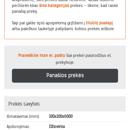
peržiūrėti kitas
šios kategorijos
prekes – tikime, kad rasite
panašią prekę.
Taip pat galite tęsti apsipirkimą grįždami į
titulinį puslapį
arba paieškos laukelyje įrašydami, kokios prekės ieškote.
Praneškite man el. paštu
šiai prekei pasirodžius el.
prekyboje.
Panašios prekės
Prekės savybės
Išmatavimai (mm):
100x100x6000
Apdorojimas:
Džiovinta