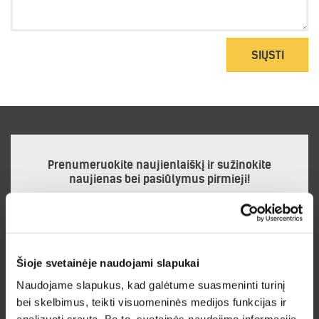
SIŲSTI
Prenumeruokite naujienlaiškį ir sužinokite
naujienas bei pasiūlymus pirmieji!
Noriu gauti naujienlaiškį
Šioje svetainėje naudojami slapukai
Prenumeruodamas naujienlaiškį sutinku su
Privatumo politika.
Naudojame slapukus, kad galėtume suasmeninti turinį
bei skelbimus, teikti visuomeninės medijos funkcijas ir