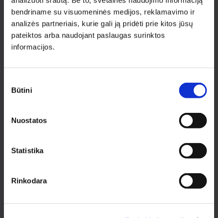
analizuoti srautą. Be to, svetainės naudojimo informaciją
PRENUMERUOTI
bendriname su visuomeninės medijos, reklamavimo ir
analizės partneriais, kurie gali ją pridėti prie kitos jūsų
pateiktos arba naudojant paslaugas surinktos
INFORMACIJA PIRKĖJAMS
informacijos.
Apie medziobites.lt
Atsiskaitymas
Sutikimo
Pristatymas
Būtini
pasirinkimas
Garantijos ir grąžinimas
Privatumo politika
Pirkimo taisyklės
Nuostatos
Rekvizitai
KONTAKTAI KAUNE
Statistika
Pirklių g. 2, Kauno r. sav.
Tel.:
+370 622 23043
Rinkodara
El. paštas:
kaunas@medziobites.lt
Darbo laikas:
I - V 7:30 - 18:00
VI 9:00 - 14:00