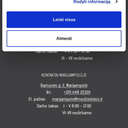
Rodyti informaciją
VII nedirbame
Leisti visus
KONTAKTAI KLAIPĖDOJE
Minijos g. 179, Klaipėda
Tel.:
+370 620 49931
Atmesti
El. paštas:
klaipeda@medziobites.lt
Darbo laikas:
I-V 7:30 - 17:00
VI - VII nedirbame
KONTAKTAI MARIJAMPOLĖJE
Ramunės g. 2, Marijampolė
Tel.:
+370 648 22326
El. paštas:
marijampole@medziobites.lt
Darbo laikas:
I - V 8:00 - 17:00
VI-VII nedirbame