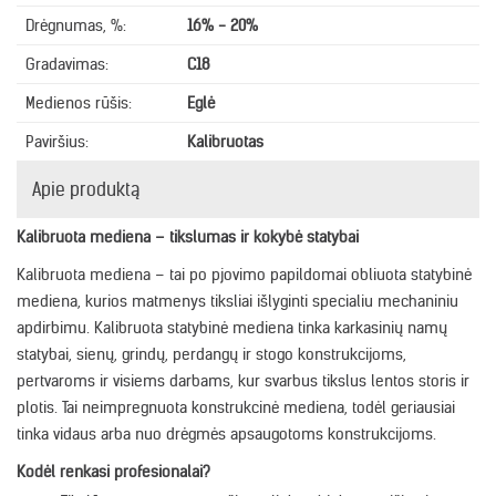
Drėgnumas, %:
16% - 20%
Gradavimas:
C18
Medienos rūšis:
Eglė
Paviršius:
Kalibruotas
Apie produktą
Kalibruota mediena – tikslumas ir kokybė statybai
Kalibruota mediena – tai po pjovimo papildomai obliuota statybinė
mediena, kurios matmenys tiksliai išlyginti specialiu mechaniniu
apdirbimu. Kalibruota statybinė mediena tinka karkasinių namų
statybai, sienų, grindų, perdangų ir stogo konstrukcijoms,
pertvaroms ir visiems darbams, kur svarbus tikslus lentos storis ir
plotis. Tai neimpregnuota konstrukcinė mediena, todėl geriausiai
tinka vidaus arba nuo drėgmės apsaugotoms konstrukcijoms.
Kodėl renkasi profesionalai?