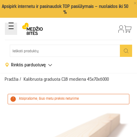
×
Apsipirk internetu ir pasinaudok TOP pasiūlymais – nuolaidos iki 50
%
Rinktis parduotuvę
Pradžia
/
Kalibruota graduota C18 mediena 45x70x6000
Atsiprašome, šiuo metu prekės neturime