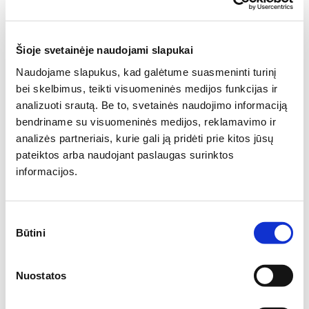
Turite klausimų?
Susisiekite su mumis,
padėsime rasti atsakymus.
Šioje svetainėje naudojami slapukai
Naudojame slapukus, kad galėtume suasmeninti turinį
Jūsų vardas:
bei skelbimus, teikti visuomeninės medijos funkcijas ir
analizuoti srautą. Be to, svetainės naudojimo informaciją
bendriname su visuomeninės medijos, reklamavimo ir
El. pašto adresas:
analizės partneriais, kurie gali ją pridėti prie kitos jūsų
pateiktos arba naudojant paslaugas surinktos
informacijos.
Klausimas:
Sutikimo
Būtini
pasirinkimas
SIŲSTI
Nuostatos