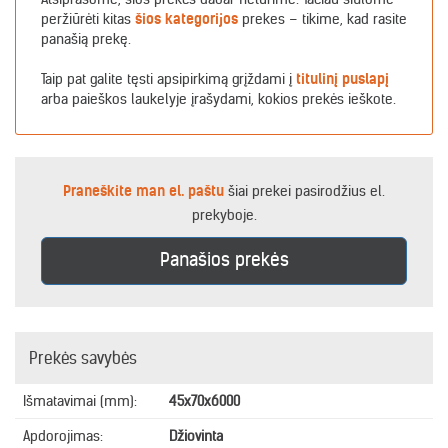
peržiūrėti kitas
šios kategorijos
prekes – tikime, kad rasite
panašią prekę.
Taip pat galite tęsti apsipirkimą grįždami į
titulinį puslapį
arba paieškos laukelyje įrašydami, kokios prekės ieškote.
Praneškite man el. paštu
šiai prekei pasirodžius el.
prekyboje.
Panašios prekės
Prekės savybės
Išmatavimai (mm):
45x70x6000
Apdorojimas:
Džiovinta