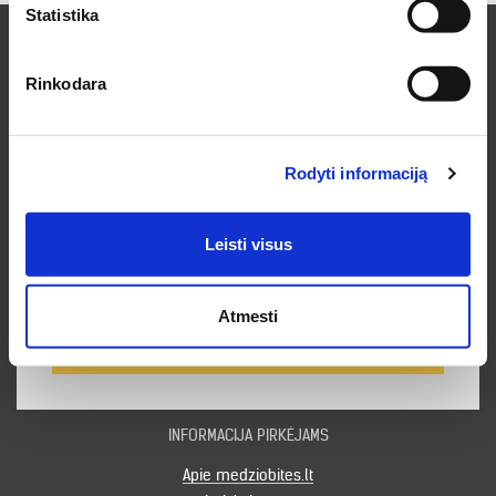
Statistika
Rinkodara
Prenumeruokite naujienlaiškį ir sužinokite
naujienas bei pasiūlymus pirmieji!
Rodyti informaciją
Leisti visus
Noriu gauti naujienlaiškį
Prenumeruodamas naujienlaiškį sutinku su
Privatumo politika.
Atmesti
PRENUMERUOTI
INFORMACIJA PIRKĖJAMS
Apie medziobites.lt