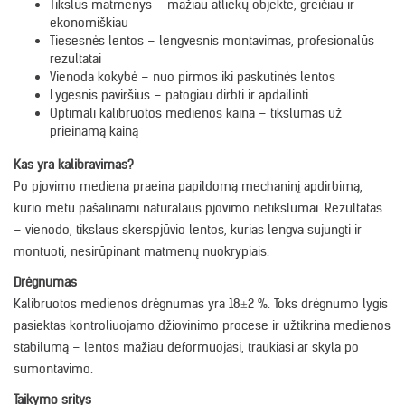
Tikslūs matmenys – mažiau atliekų objekte, greičiau ir
ekonomiškiau
Tiesesnės lentos – lengvesnis montavimas, profesionalūs
rezultatai
Vienoda kokybė – nuo pirmos iki paskutinės lentos
Lygesnis paviršius – patogiau dirbti ir apdailinti
Optimali kalibruotos medienos kaina – tikslumas už
prieinamą kainą
Kas yra kalibravimas?
Po pjovimo mediena praeina papildomą mechaninį apdirbimą,
kurio metu pašalinami natūralaus pjovimo netikslumai. Rezultatas
– vienodo, tikslaus skerspjūvio lentos, kurias lengva sujungti ir
montuoti, nesirūpinant matmenų nuokrypiais.
Drėgnumas
Kalibruotos medienos drėgnumas yra 18±2 %. Toks drėgnumo lygis
pasiektas kontroliuojamo džiovinimo procese ir užtikrina medienos
stabilumą – lentos mažiau deformuojasi, traukiasi ar skyla po
sumontavimo.
Taikymo sritys