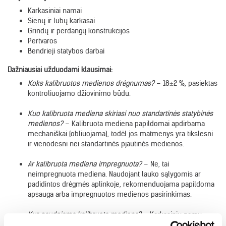
Karkasiniai namai
Sienų ir lubų karkasai
Grindų ir perdangų konstrukcijos
Pertvaros
Bendrieji statybos darbai
Dažniausiai užduodami klausimai:
Koks kalibruotos medienos drėgnumas?
– 18±2 %, pasiektas
kontroliuojamo džiovinimo būdu.
Kuo kalibruota mediena skiriasi nuo standartinės statybinės
medienos?
– Kalibruota mediena papildomai apdirbama
mechaniškai (obliuojama), todėl jos matmenys yra tikslesni
ir vienodesni nei standartinės pjautinės medienos.
Ar kalibruota mediena impregnuota?
– Ne, tai
neimpregnuota mediena. Naudojant lauko sąlygomis ar
padidintos drėgmės aplinkoje, rekomenduojama papildoma
apsauga arba impregnuotos medienos pasirinkimas.
Kur naudojama kalibruota mediena?
– Karkasinių namų
statyboje, sienų, grindų, lubų ir pertvarų konstrukcijose.