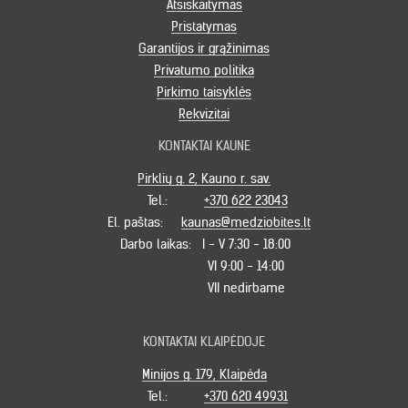
Atsiskaitymas
Pristatymas
Garantijos ir grąžinimas
Privatumo politika
Pirkimo taisyklės
Rekvizitai
KONTAKTAI KAUNE
Pirklių g. 2, Kauno r. sav.
Tel.:
+370 622 23043
El. paštas:
kaunas@medziobites.lt
Darbo laikas:
I - V 7:30 - 18:00
VI 9:00 - 14:00
VII nedirbame
KONTAKTAI KLAIPĖDOJE
Minijos g. 179, Klaipėda
Tel.:
+370 620 49931