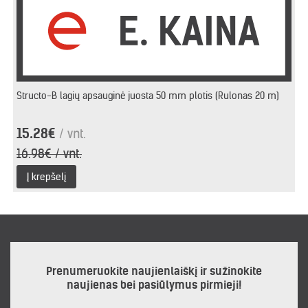
Structo-B lagių apsauginė juosta 50 mm plotis (Rulonas 20 m)
15.28€
/ vnt.
16.98€ / vnt.
Į krepšelį
Prenumeruokite naujienlaiškį ir sužinokite
naujienas bei pasiūlymus pirmieji!