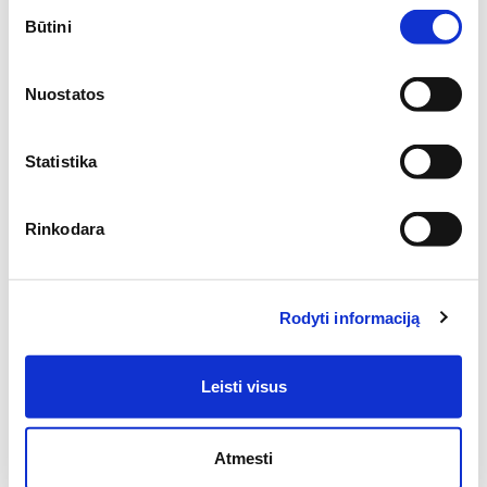
Sutikimo
Būtini
pasirinkimas
6.22€
/ pak.
11.31€ / pak.
Nuostatos
Į krepšelį
Statistika
-20%
Rinkodara
Rodyti informaciją
Leisti visus
Atmesti