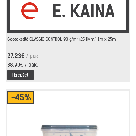
Geotekstilė CLASSIC CONTROL 90 g/m² (25 Kv.m.) 1m x 25m
27.23€
/ pak.
38.90€ / pak.
Į krepšelį
-45%