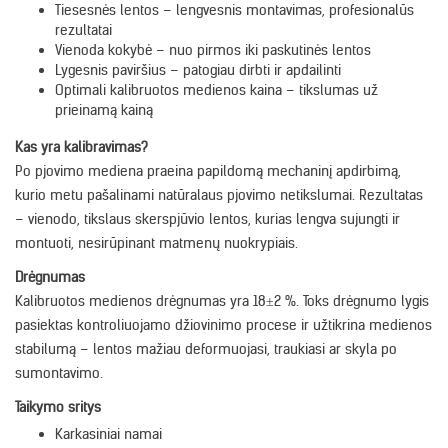
Tiesesnės lentos – lengvesnis montavimas, profesionalūs
rezultatai
Vienoda kokybė – nuo pirmos iki paskutinės lentos
Lygesnis paviršius – patogiau dirbti ir apdailinti
Optimali kalibruotos medienos kaina – tikslumas už
prieinamą kainą
Kas yra kalibravimas?
Po pjovimo mediena praeina papildomą mechaninį apdirbimą,
kurio metu pašalinami natūralaus pjovimo netikslumai. Rezultatas
– vienodo, tikslaus skerspjūvio lentos, kurias lengva sujungti ir
montuoti, nesirūpinant matmenų nuokrypiais.
Drėgnumas
Kalibruotos medienos drėgnumas yra 18±2 %. Toks drėgnumo lygis
pasiektas kontroliuojamo džiovinimo procese ir užtikrina medienos
stabilumą – lentos mažiau deformuojasi, traukiasi ar skyla po
sumontavimo.
Taikymo sritys
Karkasiniai namai