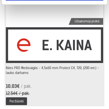
Užsakomoji prekė
Bites PRO Medsraigtis - 4,5x60 mm Protect C4, T20, (200 vnt.) -
lauko darbams
10.03€
/ pak.
12.54€ / pak.
Peržiūrėti