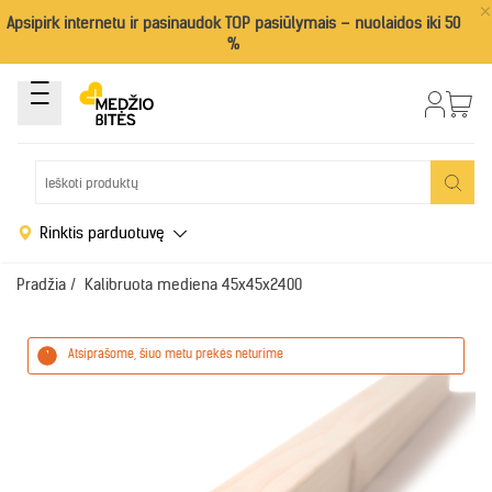
×
Apsipirk internetu ir pasinaudok TOP pasiūlymais – nuolaidos iki 50
%
Rinktis parduotuvę
Pradžia
/
Kalibruota mediena 45x45x2400
Atsiprašome, šiuo metu prekės neturime