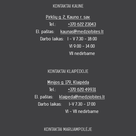
KONTAKTAI KAUNE
Pirklių g. 2, Kauno r. sav.
Tel.:
+370 622 23043
El. paštas:
kaunas@medziobites.lt
Darbo laikas:
I - V 7:30 - 18:00
VI 9:00 - 14:00
VII nedirbame
KONTAKTAI KLAIPĖDOJE
Minijos g. 179, Klaipėda
Tel.:
+370 620 49931
El. paštas:
klaipeda@medziobites.lt
Darbo laikas:
I-V 7:30 - 17:00
VI - VII nedirbame
KONTAKTAI MARIJAMPOLĖJE