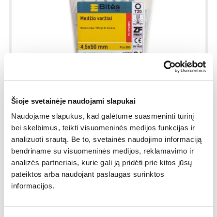
Šioje svetainėje naudojami slapukai
Naudojame slapukus, kad galėtume suasmeninti turinį
bei skelbimus, teikti visuomeninės medijos funkcijas ir
analizuoti srautą. Be to, svetainės naudojimo informaciją
bendriname su visuomeninės medijos, reklamavimo ir
analizės partneriais, kurie gali ją pridėti prie kitos jūsų
pateiktos arba naudojant paslaugas surinktos
informacijos.
Bites PRO Medsraigtis - 4,5x50 mm Protect C4, T20, (200 vnt.) -
lauko darbams