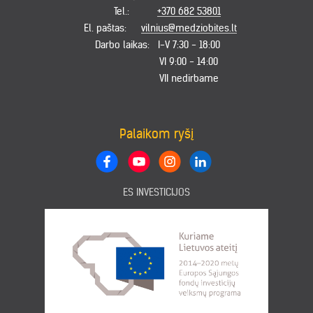
Tel.:
+370 682 53801
El. paštas:
vilnius@medziobites.lt
Darbo laikas:
I-V 7:30 - 18:00
VI 9:00 - 14:00
VII nedirbame
Palaikom ryšį
ES INVESTICIJOS