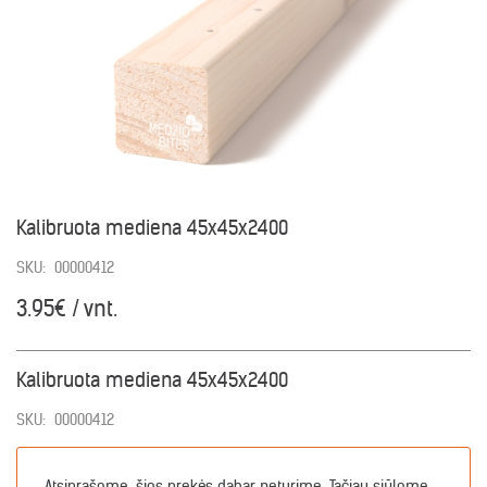
Kalibruota mediena 45x45x2400
SKU:
00000412
3.95€ / vnt.
Kalibruota mediena 45x45x2400
SKU:
00000412
Atsiprašome, šios prekės dabar neturime. Tačiau siūlome