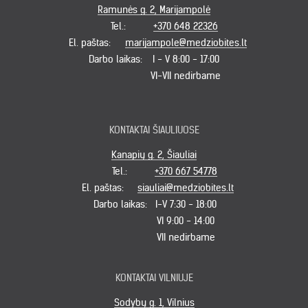
Ramunės g. 2, Marijampolė
Tel.:
+370 648 22326
El. paštas:
marijampole@medziobites.lt
Darbo laikas:
I - V 8:00 - 17:00
VI-VII nedirbame
KONTAKTAI ŠIAULIUOSE
Kanapių g. 2, Šiauliai
Tel.:
+370 667 54778
El. paštas:
siauliai@medziobites.lt
Darbo laikas:
I-V 7:30 - 18:00
VI 9:00 - 14:00
VII nedirbame
KONTAKTAI VILNIUJE
Sodybų g. 1, Vilnius