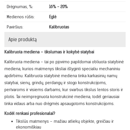
Drėgnumas, %:
16% - 20%
Medienos rūšis:
Eglė
Paviršius:
Kalibruotas
Apie produktą
Kalibruota mediena – tikslumas ir kokybė statybai
Kalibruota mediena – tai po pjovimo papildomai obliuota statybinė
mediena, kurios matmenys tiksliai išlyginti specialiu mechaniniu
apdirbimu. Kalibruota statybinė mediena tinka karkasinių namų
statybai, sienų, grindų, perdangų ir stogo konstrukcijoms,
pertvaroms ir visiems darbams, kur svarbus tikslus lentos storis ir
plotis. Tai neimpregnuota konstrukcinė mediena, todėl geriausiai
tinka vidaus arba nuo drėgmės apsaugotoms konstrukcijoms.
Kodėl renkasi profesionalai?
Tikslūs matmenys – mažiau atliekų objekte, greičiau ir
ekonomiškiau