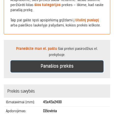
peržiūrėti kitas
šios kategorijos
prekes – tikime, kad rasite
panašią prekę.
Taip pat galite tęsti apsipirkimą grįždami į
titulinį puslapį
arba paieškos laukelyje įrašydami, kokios prekės ieškote.
Praneškite man el. paštu
šiai prekei pasirodžius el.
prekyboje.
Panašios prekės
Prekės savybės
Išmatavimai (mm):
45x45x2400
Apdorojimas:
Džiovinta