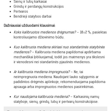
Sienų ir lubų karkasai
Grindų ir perdangų konstrukcijos
Pertvaros
Bendrieji statybos darbai
Dažniausiai užduodami klausimai:
Koks kalibruotos medienos drėgnumas?
– 18±2 %, pasiektas
kontroliuojamo džiovinimo būdu.
Kuo kalibruota mediena skiriasi nuo standartinės statybinės
medienos?
– Kalibruota mediena papildomai apdirbama
mechaniškai (obliuojama), todėl jos matmenys yra tikslesni
ir vienodesni nei standartinės pjautinės medienos.
Ar kalibruota mediena impregnuota?
– Ne, tai
neimpregnuota mediena. Naudojant lauko sąlygomis ar
padidintos drėgmės aplinkoje, rekomenduojama papildoma
apsauga arba impregnuotos medienos pasirinkimas.
Kur naudojama kalibruota mediena?
– Karkasinių namų
statyboje, sienų, grindų, lubų ir pertvarų konstrukcijose.