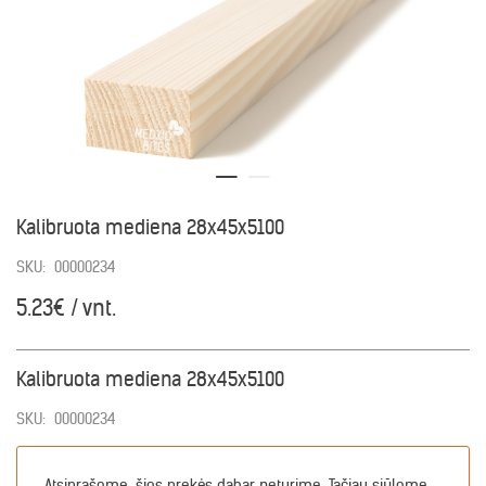
Kalibruota mediena 28x45x5100
SKU:
00000234
5.23€ / vnt.
Kalibruota mediena 28x45x5100
SKU:
00000234
Atsiprašome, šios prekės dabar neturime. Tačiau siūlome