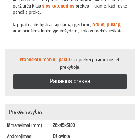
peržiūrėti kitas
šios kategorijos
prekes – tikime, kad rasite
panašią prekę.
Taip pat galite tęsti apsipirkimą grįždami į
titulinį puslapį
arba paieškos laukelyje įrašydami, kokios prekės ieškote.
Praneškite man el. paštu
šiai prekei pasirodžius el.
prekyboje.
Panašios prekės
Prekės savybės
Išmatavimai (mm):
28x45x5100
Apdorojimas:
Džiovinta