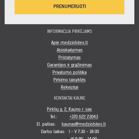
PRENUMERUOTI
INFORMACIJA PIRKĖJAMS
Apie medziobites.lt
Atsiskaitymas
Pristatymas
Garantijos ir grąžinimas
Privatumo politika
Pirkimo taisyklės
Rekvizitai
KONTAKTAI KAUNE
Pirklių g. 2, Kauno r. sav.
Tel.:
+370 622 23043
El. paštas:
kaunas@medziobites.lt
Darbo laikas:
I - V 7:30 - 18:00