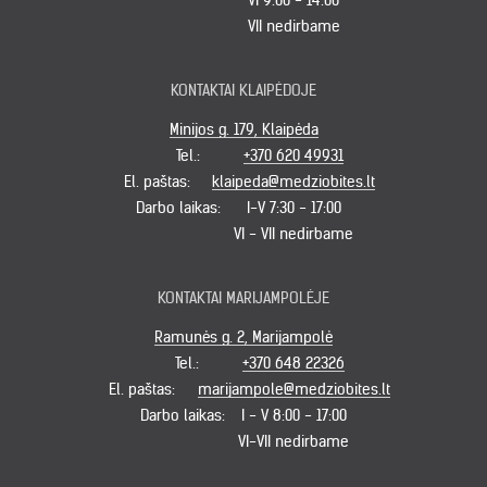
VI 9:00 - 14:00
VII nedirbame
KONTAKTAI KLAIPĖDOJE
Minijos g. 179, Klaipėda
Tel.:
+370 620 49931
El. paštas:
klaipeda@medziobites.lt
Darbo laikas:
I-V 7:30 - 17:00
VI - VII nedirbame
KONTAKTAI MARIJAMPOLĖJE
Ramunės g. 2, Marijampolė
Tel.:
+370 648 22326
El. paštas:
marijampole@medziobites.lt
Darbo laikas:
I - V 8:00 - 17:00
VI-VII nedirbame