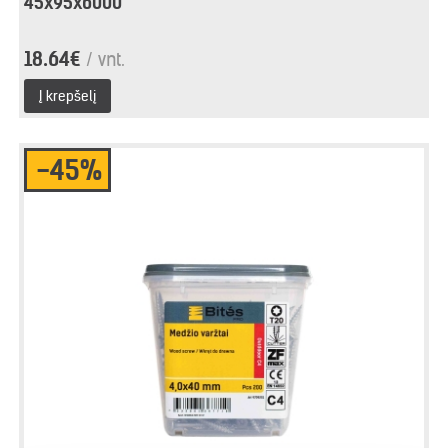
45x95x6000
18.64€
/ vnt.
Į krepšelį
-45%