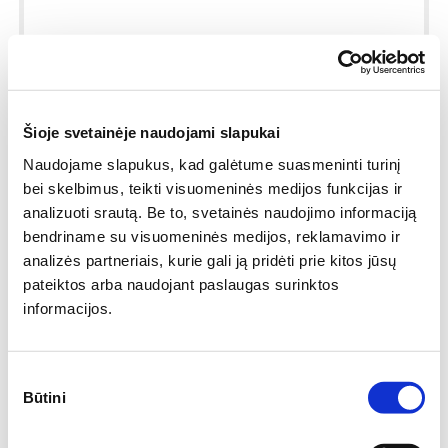
Šioje svetainėje naudojami slapukai
Naudojame slapukus, kad galėtume suasmeninti turinį
bei skelbimus, teikti visuomeninės medijos funkcijas ir
analizuoti srautą. Be to, svetainės naudojimo informaciją
bendriname su visuomeninės medijos, reklamavimo ir
analizės partneriais, kurie gali ją pridėti prie kitos jūsų
Bites PRO Medsraigtis - 4,0x40 mm C4 (200 vnt.) - lauko
pateiktos arba naudojant paslaugas surinktos
darbams
informacijos.
4.50€
/ pak.
8.17€ / pak.
Sutikimo
Būtini
pasirinkimas
Į krepšelį