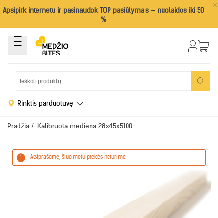
×
Apsipirk internetu ir pasinaudok TOP pasiūlymais – nuolaidos iki 50
%
Rinktis parduotuvę
Pradžia
/
Kalibruota mediena 28x45x5100
Atsiprašome, šiuo metu prekės neturime