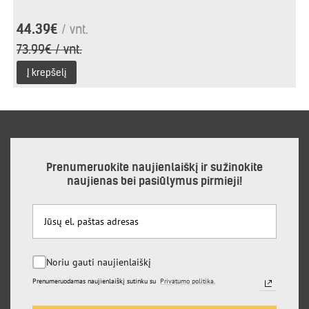
44.39€
/ vnt.
73.99€ / vnt.
Į krepšelį
Prenumeruokite naujienlaiškį ir sužinokite
naujienas bei pasiūlymus pirmieji!
Noriu gauti naujienlaiškį
Prenumeruodamas naujienlaiškį sutinku su
Privatumo politika.