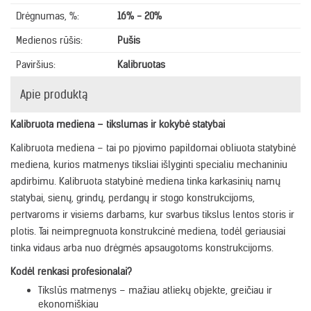
Drėgnumas, %:
16% - 20%
Medienos rūšis:
Pušis
Paviršius:
Kalibruotas
Apie produktą
Kalibruota mediena – tikslumas ir kokybė statybai
Kalibruota mediena – tai po pjovimo papildomai obliuota statybinė
mediena, kurios matmenys tiksliai išlyginti specialiu mechaniniu
apdirbimu. Kalibruota statybinė mediena tinka karkasinių namų
statybai, sienų, grindų, perdangų ir stogo konstrukcijoms,
pertvaroms ir visiems darbams, kur svarbus tikslus lentos storis ir
plotis. Tai neimpregnuota konstrukcinė mediena, todėl geriausiai
tinka vidaus arba nuo drėgmės apsaugotoms konstrukcijoms.
Kodėl renkasi profesionalai?
Tikslūs matmenys – mažiau atliekų objekte, greičiau ir
ekonomiškiau