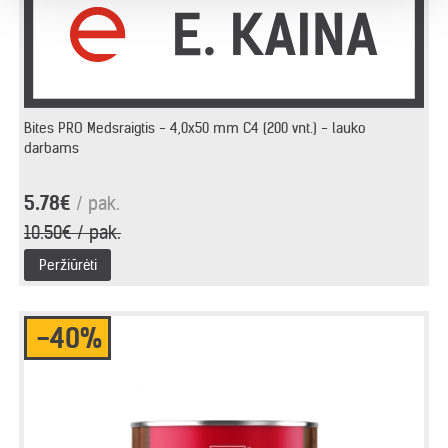
Bites PRO Medsraigtis - 4,0x50 mm C4 (200 vnt.) - lauko
darbams
5.78€
/ pak.
10.50€ / pak.
Peržiūrėti
-40%