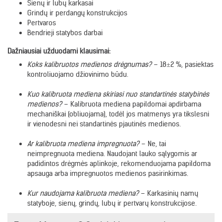
Sienų ir lubų karkasai
Grindų ir perdangų konstrukcijos
Pertvaros
Bendrieji statybos darbai
Dažniausiai užduodami klausimai:
Koks kalibruotos medienos drėgnumas?
– 18±2 %, pasiektas
kontroliuojamo džiovinimo būdu.
Kuo kalibruota mediena skiriasi nuo standartinės statybinės
medienos?
– Kalibruota mediena papildomai apdirbama
mechaniškai (obliuojama), todėl jos matmenys yra tikslesni
ir vienodesni nei standartinės pjautinės medienos.
Ar kalibruota mediena impregnuota?
– Ne, tai
neimpregnuota mediena. Naudojant lauko sąlygomis ar
padidintos drėgmės aplinkoje, rekomenduojama papildoma
apsauga arba impregnuotos medienos pasirinkimas.
Kur naudojama kalibruota mediena?
– Karkasinių namų
statyboje, sienų, grindų, lubų ir pertvarų konstrukcijose.