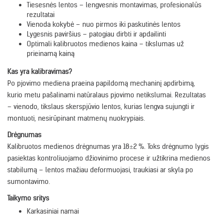
Tiesesnės lentos – lengvesnis montavimas, profesionalūs
rezultatai
Vienoda kokybė – nuo pirmos iki paskutinės lentos
Lygesnis paviršius – patogiau dirbti ir apdailinti
Optimali kalibruotos medienos kaina – tikslumas už
prieinamą kainą
Kas yra kalibravimas?
Po pjovimo mediena praeina papildomą mechaninį apdirbimą,
kurio metu pašalinami natūralaus pjovimo netikslumai. Rezultatas
– vienodo, tikslaus skerspjūvio lentos, kurias lengva sujungti ir
montuoti, nesirūpinant matmenų nuokrypiais.
Drėgnumas
Kalibruotos medienos drėgnumas yra 18±2 %. Toks drėgnumo lygis
pasiektas kontroliuojamo džiovinimo procese ir užtikrina medienos
stabilumą – lentos mažiau deformuojasi, traukiasi ar skyla po
sumontavimo.
Taikymo sritys
Karkasiniai namai