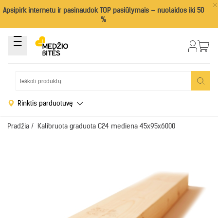
×
Apsipirk internetu ir pasinaudok TOP pasiūlymais – nuolaidos iki 50
%
Rinktis parduotuvę
Pradžia
/
Kalibruota graduota C24 mediena 45x95x6000