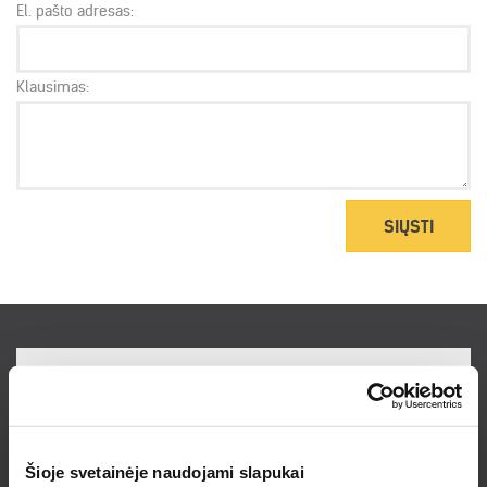
El. pašto adresas:
Klausimas:
SIŲSTI
Prenumeruokite naujienlaiškį ir sužinokite
naujienas bei pasiūlymus pirmieji!
Šioje svetainėje naudojami slapukai