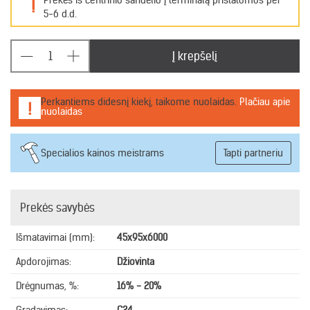
Prekės iš centrinio sandėlio į terminalą pristatomos per
!
5-6 d.d.
Į krepšelį
Perkantiems didesnį kiekį, taikome nuolaidas.
Plačiau apie
nuolaidas
Specialios kainos meistrams
Tapti partneriu
Prekės savybės
Išmatavimai (mm):
45x95x6000
Apdorojimas:
Džiovinta
Drėgnumas, %:
16% - 20%