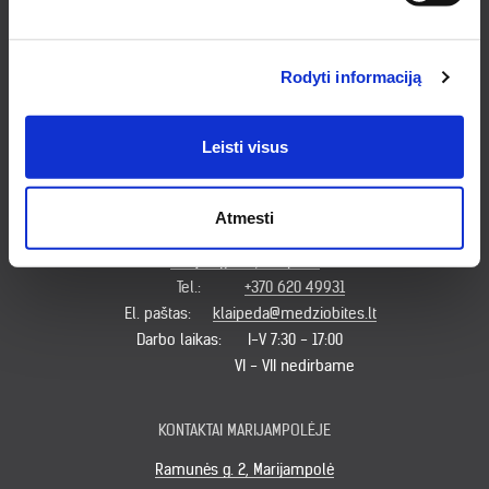
Pirklių g. 2, Kauno r. sav.
Tel.:
+370 622 23043
Rodyti informaciją
El. paštas:
kaunas@medziobites.lt
Darbo laikas:
I - V 7:30 - 18:00
VI 9:00 - 14:00
Leisti visus
VII nedirbame
Atmesti
KONTAKTAI KLAIPĖDOJE
Minijos g. 179, Klaipėda
Tel.:
+370 620 49931
El. paštas:
klaipeda@medziobites.lt
Darbo laikas:
I-V 7:30 - 17:00
VI - VII nedirbame
KONTAKTAI MARIJAMPOLĖJE
Ramunės g. 2, Marijampolė