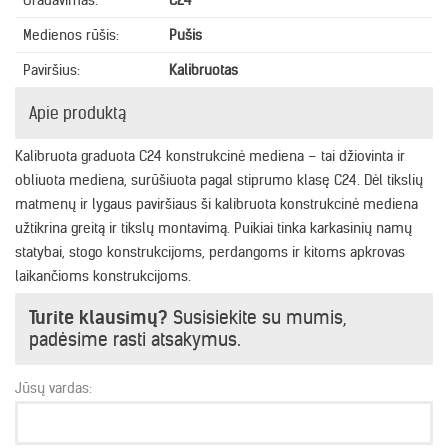
Gradavimas:
C24
Medienos rūšis:
Pušis
Paviršius:
Kalibruotas
Apie produktą
Kalibruota graduota C24 konstrukcinė mediena – tai džiovinta ir
obliuota mediena, surūšiuota pagal stiprumo klasę C24. Dėl tikslių
matmenų ir lygaus paviršiaus ši kalibruota konstrukcinė mediena
užtikrina greitą ir tikslų montavimą. Puikiai tinka karkasinių namų
statybai, stogo konstrukcijoms, perdangoms ir kitoms apkrovas
laikančioms konstrukcijoms.
Turite klausimų?
Susisiekite su mumis,
padėsime rasti atsakymus.
Jūsų vardas: