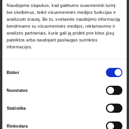
Naudojame slapukus, kad galėtume suasmeninti turinį
bei skelbimus, teikti visuomeninės medijos funkcijas ir
Noriu gauti naujienlaiškį
analizuoti srautą. Be to, svetainės naudojimo informaciją
Prenumeruodamas naujienlaiškį sutinku su
Privatumo politika.
bendriname su visuomeninės medijos, reklamavimo ir
analizės partneriais, kurie gali ją pridėti prie kitos jūsų
pateiktos arba naudojant paslaugas surinktos
PRENUMERUOTI
informacijos.
INFORMACIJA PIRKĖJAMS
Sutikimo
Būtini
pasirinkimas
Apie medziobites.lt
Atsiskaitymas
Pristatymas
Nuostatos
Garantijos ir grąžinimas
Privatumo politika
Statistika
Pirkimo taisyklės
Rekvizitai
KONTAKTAI KAUNE
Rinkodara