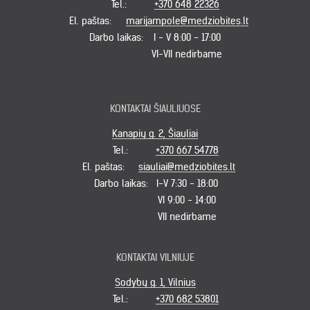
Tel.:
+370 648 22326
El. paštas:
marijampole@medziobites.lt
Darbo laikas:
I - V 8:00 - 17:00
VI-VII nedirbame
KONTAKTAI ŠIAULIUOSE
Kanapių g. 2, Šiauliai
Tel.:
+370 667 54778
El. paštas:
siauliai@medziobites.lt
Darbo laikas:
I-V 7:30 - 18:00
VI 9:00 - 14:00
VII nedirbame
KONTAKTAI VILNIUJE
Sodybų g. 1, Vilnius
Tel.:
+370 682 53801