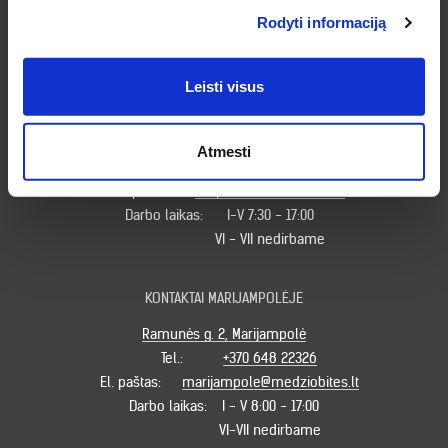
Darbo laikas:
I - V 7:30 - 18:00
Rodyti informaciją
VI 9:00 - 14:00
VII nedirbame
Leisti visus
KONTAKTAI KLAIPĖDOJE
Minijos g. 179, Klaipėda
Atmesti
Tel.:
+370 620 49931
El. paštas:
klaipeda@medziobites.lt
Darbo laikas:
I-V 7:30 - 17:00
VI - VII nedirbame
KONTAKTAI MARIJAMPOLĖJE
Ramunės g. 2, Marijampolė
Tel.:
+370 648 22326
El. paštas:
marijampole@medziobites.lt
Darbo laikas:
I - V 8:00 - 17:00
VI-VII nedirbame