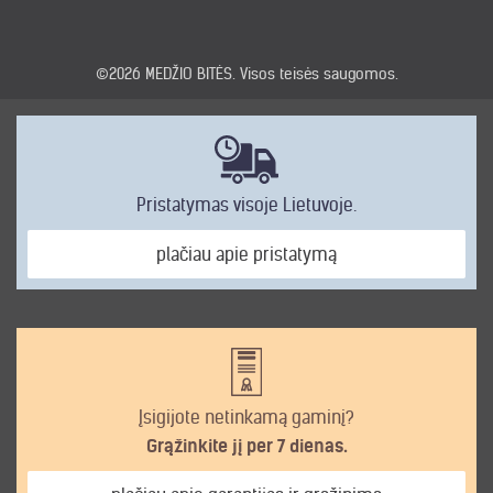
©2026
MEDŽIO BITĖS
. Visos teisės saugomos.
Pristatymas visoje Lietuvoje.
plačiau apie pristatymą
Įsigijote netinkamą gaminį?
Grąžinkite jį per 7 dienas.