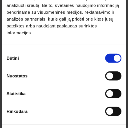
analizuoti srautą. Be to, svetainės naudojimo informaciją
bendriname su visuomeninės medijos, reklamavimo ir
PRENUMERUOTI
analizės partneriais, kurie gali ją pridėti prie kitos jūsų
pateiktos arba naudojant paslaugas surinktos
informacijos.
INFORMACIJA PIRKĖJAMS
Apie medziobites.lt
Sutikimo
Atsiskaitymas
Būtini
pasirinkimas
Pristatymas
Garantijos ir grąžinimas
Privatumo politika
Nuostatos
Pirkimo taisyklės
Rekvizitai
Statistika
KONTAKTAI KAUNE
Pirklių g. 2, Kauno r. sav.
Rinkodara
Tel.:
+370 622 23043
El. paštas:
kaunas@medziobites.lt