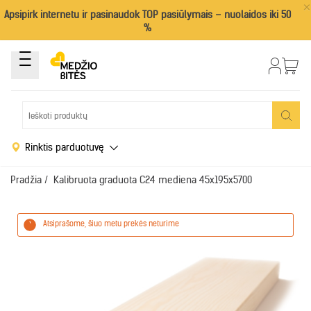
×
Apsipirk internetu ir pasinaudok TOP pasiūlymais – nuolaidos iki 50
%
Rinktis parduotuvę
Pradžia
/
Kalibruota graduota C24 mediena 45x195x5700
Atsiprašome, šiuo metu prekės neturime