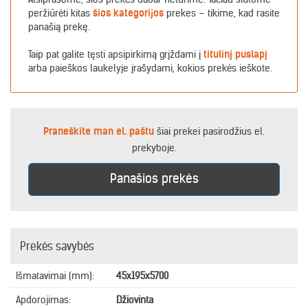
peržiūrėti kitas
šios kategorijos
prekes – tikime, kad rasite
panašią prekę.
Taip pat galite tęsti apsipirkimą grįždami į
titulinį puslapį
arba paieškos laukelyje įrašydami, kokios prekės ieškote.
Praneškite man el. paštu
šiai prekei pasirodžius el.
prekyboje.
Panašios prekės
Prekės savybės
Išmatavimai (mm):
45x195x5700
Apdorojimas:
Džiovinta