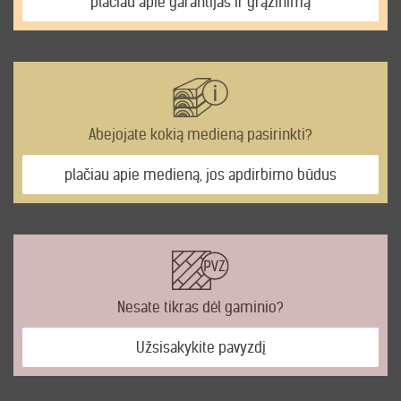
plačiau apie garantijas ir grąžinimą
Abejojate kokią medieną pasirinkti?
plačiau apie medieną, jos apdirbimo būdus
Nesate tikras dėl gaminio?
Užsisakykite pavyzdį