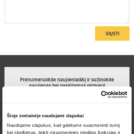
SIŲSTI
Prenumeruokite naujienlaiškį ir sužinokite
naujienas bei pasiūlymus pirmieji!
Šioje svetainėje naudojami slapukai
Noriu gauti naujienlaiškį
Naudojame slapukus, kad galėtume suasmeninti turinį
Prenumeruodamas naujienlaiškį sutinku su
Privatumo politika.
bei skelbimus, teikti visuomeninės medijos funkcijas ir