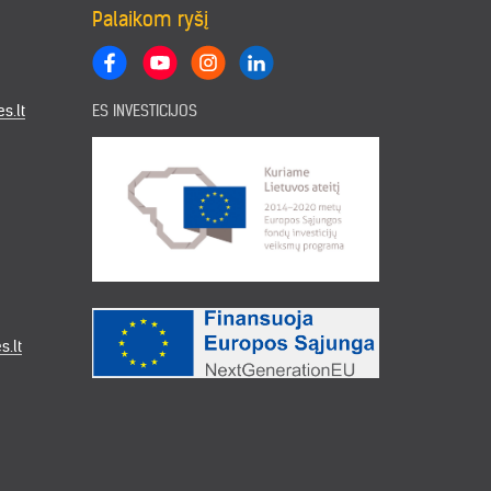
Palaikom ryšį
s.lt
ES INVESTICIJOS
s.lt