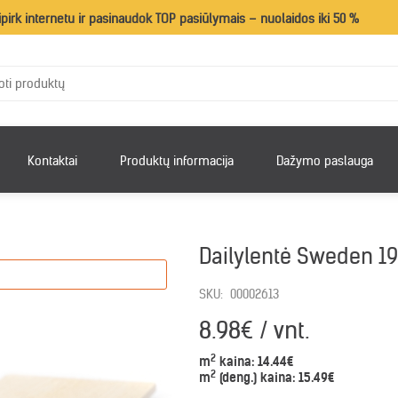
ipirk internetu ir pasinaudok TOP pasiūlymais – nuolaidos iki 50 %
Kontaktai
Produktų informacija
Dažymo paslauga
Dailylentė Sweden 1
SKU:
00002613
8.98€ / vnt.
2
m
kaina:
14.44€
2
m
(deng.) kaina:
15.49€