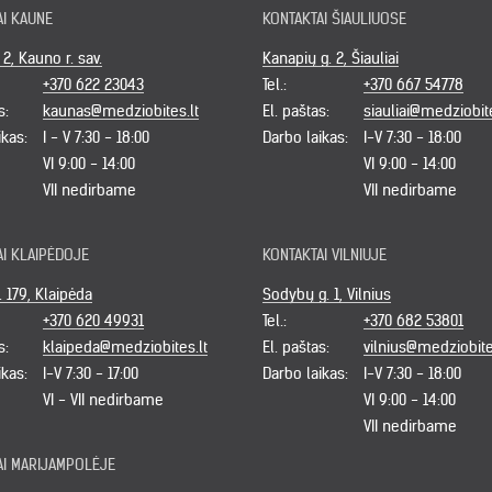
AI KAUNE
KONTAKTAI ŠIAULIUOSE
. 2, Kauno r. sav.
Kanapių g. 2, Šiauliai
+370 622 23043
Tel.:
+370 667 54778
s:
kaunas@medziobites.lt
El. paštas:
siauliai@medziobite
ikas:
I - V 7:30 - 18:00
Darbo laikas:
I-V 7:30 - 18:00
VI 9:00 - 14:00
VI 9:00 - 14:00
VII nedirbame
VII nedirbame
AI KLAIPĖDOJE
KONTAKTAI VILNIUJE
. 179, Klaipėda
Sodybų g. 1, Vilnius
+370 620 49931
Tel.:
+370 682 53801
s:
klaipeda@medziobites.lt
El. paštas:
vilnius@medziobite
ikas:
I-V 7:30 - 17:00
Darbo laikas:
I-V 7:30 - 18:00
VI - VII nedirbame
VI 9:00 - 14:00
VII nedirbame
AI MARIJAMPOLĖJE