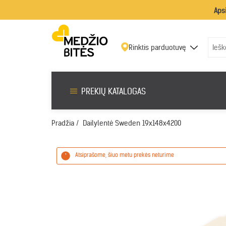
Aps
Rinktis parduotuvę
PREKIŲ KATALOGAS
Pradžia
/
Dailylentė Sweden 19x148x4200
Atsiprašome, šiuo metu prekės neturime