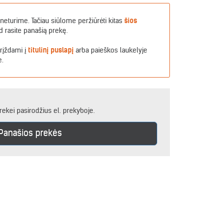
neturime. Tačiau siūlome peržiūrėti kitas
šios
d rasite panašią prekę.
grįždami į
titulinį puslapį
arba paieškos laukelyje
e.
rekei pasirodžius el. prekyboje.
Panašios prekės