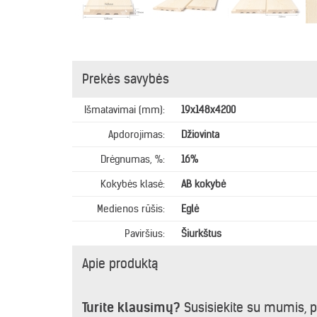
Prekės savybės
Išmatavimai (mm):
19x148x4200
Apdorojimas:
Džiovinta
Drėgnumas, %:
16%
Kokybės klasė:
AB kokybė
Medienos rūšis:
Eglė
Paviršius:
Šiurkštus
Apie produktą
Turite klausimų?
Susisiekite su mumis, 