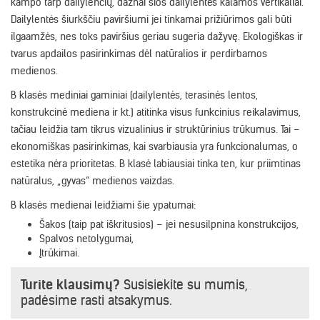
kampo tarp dailylenčių, dažnai šios dailylentės kalamos vertikaliai.
Dailylentės šiurkščiu paviršiumi jei tinkamai prižiūrimos gali būti
ilgaamžės, nes toks paviršius geriau sugeria dažyvę. Ekologiškas ir
tvarus apdailos pasirinkimas dėl natūralios ir perdirbamos
medienos.
B klasės mediniai gaminiai (dailylentės, terasinės lentos,
konstrukcinė mediena ir kt.) atitinka visus funkcinius reikalavimus,
tačiau leidžia tam tikrus vizualinius ir struktūrinius trūkumus. Tai –
ekonomiškas pasirinkimas, kai svarbiausia yra funkcionalumas, o
estetika nėra prioritetas. B klasė labiausiai tinka ten, kur priimtinas
natūralus, „gyvas“ medienos vaizdas.
B klasės medienai leidžiami šie ypatumai:
Šakos (taip pat iškritusios) – jei nesusilpnina konstrukcijos,
Spalvos netolygumai,
Įtrūkimai.
Turite klausimų?
Susisiekite su mumis,
padėsime rasti atsakymus.