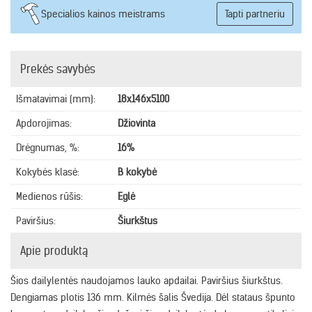
Specialios kainos meistrams
Tapti partneriu
Prekės savybės
Išmatavimai (mm):
18x146x5100
Apdorojimas:
Džiovinta
Drėgnumas, %:
16%
Kokybės klasė:
B kokybė
Medienos rūšis:
Eglė
Paviršius:
Šiurkštus
Apie produktą
Šios dailylentės naudojamos lauko apdailai. Paviršius šiurkštus.
Dengiamas plotis 136 mm. Kilmės šalis Švedija. Dėl stataus špunto