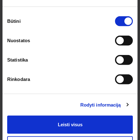
naujienas bei pasiūlymus pirmieji!
Sutikimo
Būtini
pasirinkimas
Nuostatos
Noriu gauti naujienlaiškį
Prenumeruodamas naujienlaiškį sutinku su
Privatumo politika.
Statistika
PRENUMERUOTI
Rinkodara
INFORMACIJA PIRKĖJAMS
Rodyti informaciją
Apie medziobites.lt
Atsiskaitymas
Pristatymas
Leisti visus
Garantijos ir grąžinimas
Privatumo politika