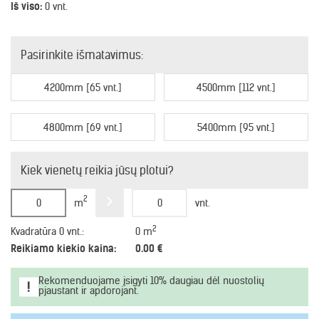
Iš viso:
0 vnt.
Pasirinkite išmatavimus:
4200mm [65 vnt.]
4500mm [112 vnt.]
4800mm [69 vnt.]
5400mm [95 vnt.]
Kiek vienetų reikia jūsų plotui?
2
m
vnt.
2
Kvadratūra
0
vnt.
:
0
m
Reikiamo kiekio kaina:
0.00
€
Rekomenduojame įsigyti 10% daugiau dėl nuostolių
pjaustant ir apdorojant.