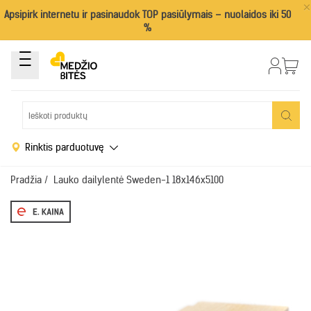
×
Apsipirk internetu ir pasinaudok TOP pasiūlymais – nuolaidos iki 50
%
Rinktis parduotuvę
Pradžia
/
Lauko dailylentė Sweden-1 18x146x5100