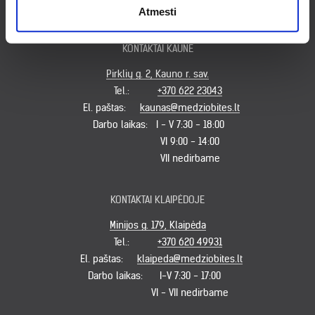
Pirkimo taisyklės
Atmesti
Rekvizitai
KONTAKTAI KAUNE
Pirklių g. 2, Kauno r. sav.
Tel.:
+370 622 23043
El. paštas:
kaunas@medziobites.lt
Darbo laikas:
I - V 7:30 - 18:00
VI 9:00 - 14:00
VII nedirbame
KONTAKTAI KLAIPĖDOJE
Minijos g. 179, Klaipėda
Tel.:
+370 620 49931
El. paštas:
klaipeda@medziobites.lt
Darbo laikas:
I-V 7:30 - 17:00
VI - VII nedirbame