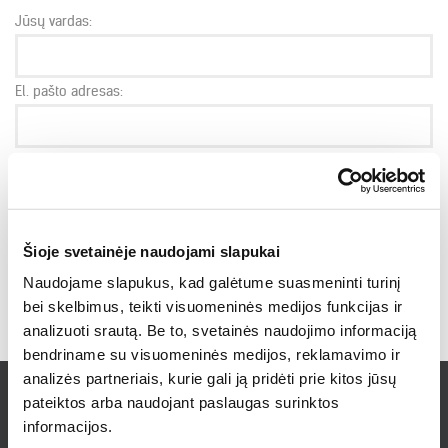
Jūsų vardas:
El. pašto adresas:
Klausimas:
Šioje svetainėje naudojami slapukai
Naudojame slapukus, kad galėtume suasmeninti turinį
SIŲSTI
bei skelbimus, teikti visuomeninės medijos funkcijas ir
analizuoti srautą. Be to, svetainės naudojimo informaciją
bendriname su visuomeninės medijos, reklamavimo ir
analizės partneriais, kurie gali ją pridėti prie kitos jūsų
pateiktos arba naudojant paslaugas surinktos
informacijos.
Prenumeruokite naujienlaiškį ir sužinokite