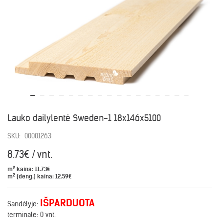
Lauko dailylentė Sweden-1 18x146x5100
SKU:
00001263
8.73€ / vnt.
2
m
kaina:
11.73€
2
m
(deng.) kaina:
12.59€
IŠPARDUOTA
Sandėlyje:
terminale:
0 vnt.