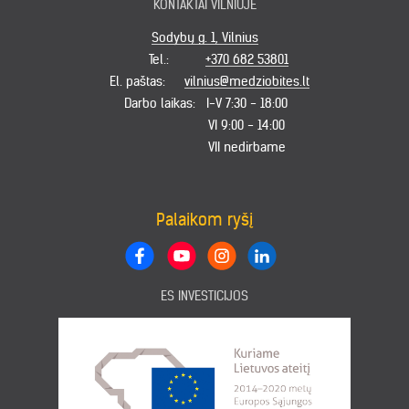
KONTAKTAI VILNIUJE
Sodybų g. 1, Vilnius
Tel.:
+370 682 53801
El. paštas:
vilnius@medziobites.lt
Darbo laikas:
I-V 7:30 - 18:00
VI 9:00 - 14:00
VII nedirbame
Palaikom ryšį
ES INVESTICIJOS