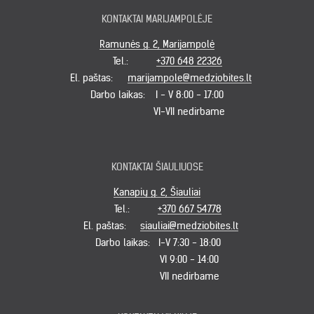
KONTAKTAI MARIJAMPOLĖJE
Ramunės g. 2, Marijampolė
Tel.:
+370 648 22326
El. paštas:
marijampole@medziobites.lt
Darbo laikas:
I - V 8:00 - 17:00
VI-VII nedirbame
KONTAKTAI ŠIAULIUOSE
Kanapių g. 2, Šiauliai
Tel.:
+370 667 54778
El. paštas:
siauliai@medziobites.lt
Darbo laikas:
I-V 7:30 - 18:00
VI 9:00 - 14:00
VII nedirbame