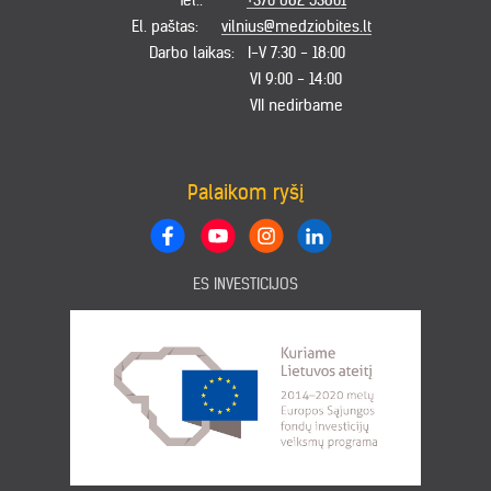
Tel.:
+370 682 53801
El. paštas:
vilnius@medziobites.lt
Darbo laikas:
I-V 7:30 - 18:00
VI 9:00 - 14:00
VII nedirbame
Palaikom ryšį
ES INVESTICIJOS