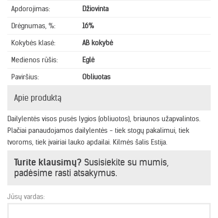
Apdorojimas:
Džiovinta
Drėgnumas, %:
16%
Kokybės klasė:
AB kokybė
Medienos rūšis:
Eglė
Paviršius:
Obliuotas
Apie produktą
Dailylentės visos pusės lygios (obliuotos), briaunos užapvalintos.
Plačiai panaudojamos dailylentės - tiek stogų pakalimui, tiek
tvoroms, tiek įvairiai lauko apdailai. Kilmės šalis Estija.
Turite klausimų?
Susisiekite su mumis,
padėsime rasti atsakymus.
Jūsų vardas: