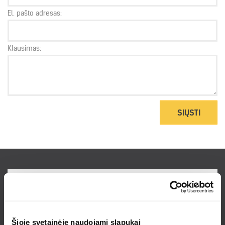
El. pašto adresas:
Klausimas:
SIŲSTI
Prenumeruokite naujienlaiškį ir sužinokite
naujienas bei pasiūlymus pirmieji!
Šioje svetainėje naudojami slapukai