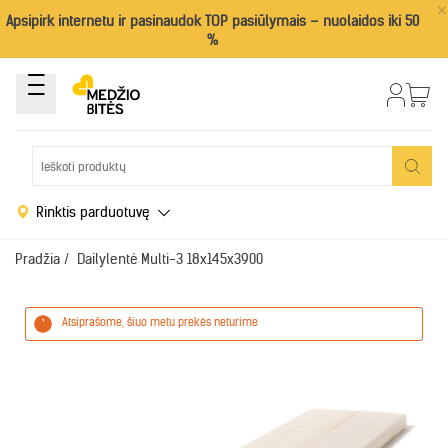
×
Apsipirk internetu ir pasinaudok TOP pasiūlymais – nuolaidos iki 50
%
Rinktis parduotuvę
Pradžia
/
Dailylentė Multi-3 18x145x3900
Atsiprašome, šiuo metu prekės neturime