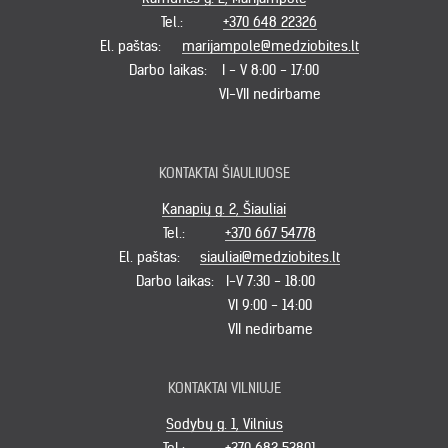
Tel.:
+370 648 22326
El. paštas:
marijampole@medziobites.lt
Darbo laikas:
I - V 8:00 - 17:00
VI-VII nedirbame
KONTAKTAI ŠIAULIUOSE
Kanapių g. 2, Šiauliai
Tel.:
+370 667 54778
El. paštas:
siauliai@medziobites.lt
Darbo laikas:
I-V 7:30 - 18:00
VI 9:00 - 14:00
VII nedirbame
KONTAKTAI VILNIUJE
Sodybų g. 1, Vilnius