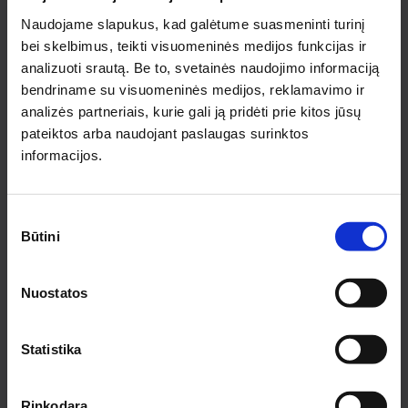
Naudojame slapukus, kad galėtume suasmeninti turinį
bei skelbimus, teikti visuomeninės medijos funkcijas ir
Noriu gauti naujienlaiškį
analizuoti srautą. Be to, svetainės naudojimo informaciją
Prenumeruodamas naujienlaiškį sutinku su
Privatumo politika.
bendriname su visuomeninės medijos, reklamavimo ir
analizės partneriais, kurie gali ją pridėti prie kitos jūsų
pateiktos arba naudojant paslaugas surinktos
PRENUMERUOTI
informacijos.
INFORMACIJA PIRKĖJAMS
Sutikimo
Būtini
pasirinkimas
Apie medziobites.lt
Atsiskaitymas
Pristatymas
Nuostatos
Garantijos ir grąžinimas
Privatumo politika
Statistika
Pirkimo taisyklės
Rekvizitai
Rinkodara