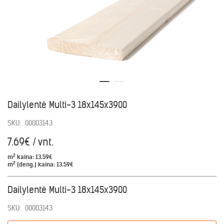
Dailylentė Multi-3 18x145x3900
SKU:
00003143
7.69€ / vnt.
2
m
kaina:
13.59€
2
m
(deng.) kaina:
13.59€
Dailylentė Multi-3 18x145x3900
SKU:
00003143