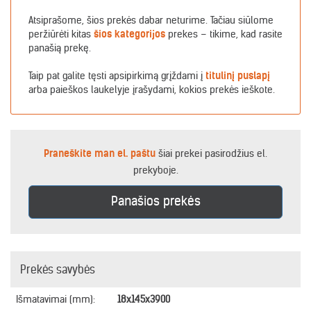
Atsiprašome, šios prekės dabar neturime. Tačiau siūlome
peržiūrėti kitas
šios kategorijos
prekes – tikime, kad rasite
panašią prekę.
Taip pat galite tęsti apsipirkimą grįždami į
titulinį puslapį
arba paieškos laukelyje įrašydami, kokios prekės ieškote.
Praneškite man el. paštu
šiai prekei pasirodžius el.
prekyboje.
Panašios prekės
Prekės savybės
Išmatavimai (mm):
18x145x3900