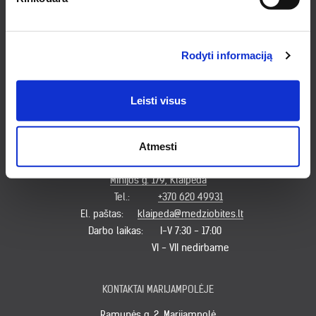
KONTAKTAI KAUNE
Pirklių g. 2, Kauno r. sav.
Tel.:
+370 622 23043
Rodyti informaciją
El. paštas:
kaunas@medziobites.lt
Darbo laikas:
I - V 7:30 - 18:00
VI 9:00 - 14:00
Leisti visus
VII nedirbame
Atmesti
KONTAKTAI KLAIPĖDOJE
Minijos g. 179, Klaipėda
Tel.:
+370 620 49931
El. paštas:
klaipeda@medziobites.lt
Darbo laikas:
I-V 7:30 - 17:00
VI - VII nedirbame
KONTAKTAI MARIJAMPOLĖJE
Ramunės g. 2, Marijampolė