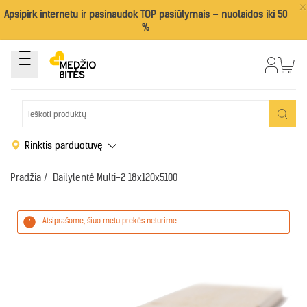
×
Apsipirk internetu ir pasinaudok TOP pasiūlymais – nuolaidos iki 50
%
Rinktis parduotuvę
Pradžia
/
Dailylentė Multi-2 18x120x5100
Atsiprašome, šiuo metu prekės neturime