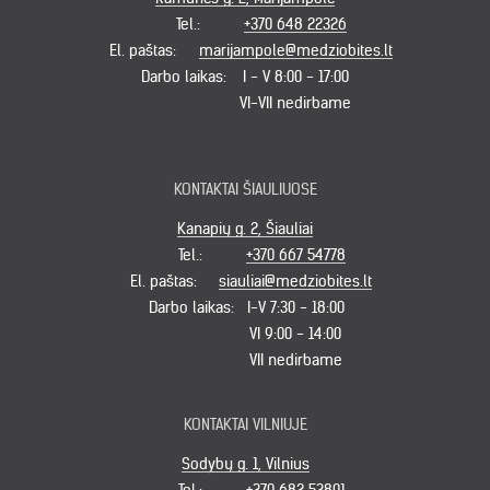
Tel.:
+370 648 22326
El. paštas:
marijampole@medziobites.lt
Darbo laikas:
I - V 8:00 - 17:00
VI-VII nedirbame
KONTAKTAI ŠIAULIUOSE
Kanapių g. 2, Šiauliai
Tel.:
+370 667 54778
El. paštas:
siauliai@medziobites.lt
Darbo laikas:
I-V 7:30 - 18:00
VI 9:00 - 14:00
VII nedirbame
KONTAKTAI VILNIUJE
Sodybų g. 1, Vilnius