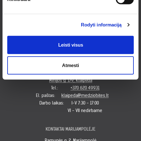
KONTAKTAI KAUNE
Pirklių g. 2, Kauno r. sav.
Tel.:
+370 622 23043
Rodyti informaciją
El. paštas:
kaunas@medziobites.lt
Darbo laikas:
I - V 7:30 - 18:00
VI 9:00 - 14:00
Leisti visus
VII nedirbame
Atmesti
KONTAKTAI KLAIPĖDOJE
Minijos g. 179, Klaipėda
Tel.:
+370 620 49931
El. paštas:
klaipeda@medziobites.lt
Darbo laikas:
I-V 7:30 - 17:00
VI - VII nedirbame
KONTAKTAI MARIJAMPOLĖJE
Ramunės g. 2, Marijampolė