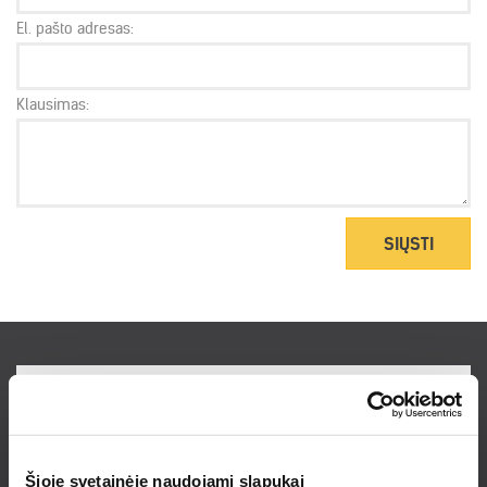
El. pašto adresas:
Klausimas:
SIŲSTI
Prenumeruokite naujienlaiškį ir sužinokite
naujienas bei pasiūlymus pirmieji!
Šioje svetainėje naudojami slapukai