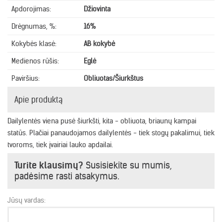
Apdorojimas:
Džiovinta
Drėgnumas, %:
16%
Kokybės klasė:
AB kokybė
Medienos rūšis:
Eglė
Paviršius:
Obliuotas/Šiurkštus
Apie produktą
Dailylentės viena pusė šiurkšti, kita - obliuota, briaunų kampai
statūs. Plačiai panaudojamos dailylentės - tiek stogų pakalimui, tiek
tvoroms, tiek įvairiai lauko apdailai.
Turite klausimų?
Susisiekite su mumis,
padėsime rasti atsakymus.
Jūsų vardas: