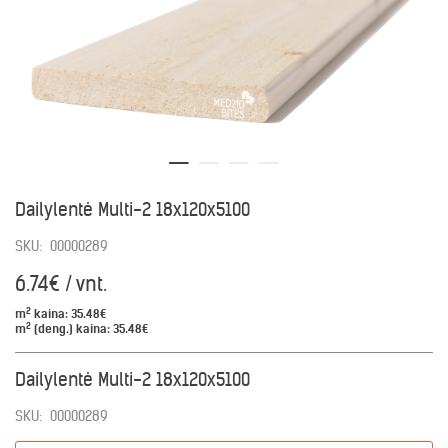
Dailylentė Multi-2 18x120x5100
SKU:
00000289
6.74€ / vnt.
2
m
kaina:
35.48€
2
m
(deng.) kaina:
35.48€
Dailylentė Multi-2 18x120x5100
SKU:
00000289