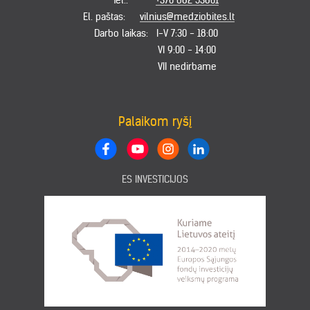
Tel.:
+370 682 53801
El. paštas:
vilnius@medziobites.lt
Darbo laikas:
I-V 7:30 - 18:00
VI 9:00 - 14:00
VII nedirbame
Palaikom ryšį
ES INVESTICIJOS