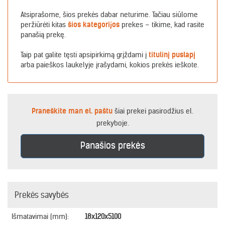
Atsiprašome, šios prekės dabar neturime. Tačiau siūlome
peržiūrėti kitas
šios kategorijos
prekes – tikime, kad rasite
panašią prekę.
Taip pat galite tęsti apsipirkimą grįždami į
titulinį puslapį
arba paieškos laukelyje įrašydami, kokios prekės ieškote.
Praneškite man el. paštu
šiai prekei pasirodžius el.
prekyboje.
Panašios prekės
Prekės savybės
Išmatavimai (mm):
18x120x5100