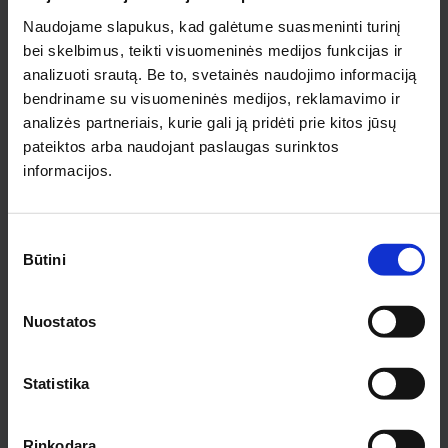
Naudojame slapukus, kad galėtume suasmeninti turinį
bei skelbimus, teikti visuomeninės medijos funkcijas ir
Noriu gauti naujienlaiškį
analizuoti srautą. Be to, svetainės naudojimo informaciją
Prenumeruodamas naujienlaiškį sutinku su
Privatumo politika.
bendriname su visuomeninės medijos, reklamavimo ir
analizės partneriais, kurie gali ją pridėti prie kitos jūsų
pateiktos arba naudojant paslaugas surinktos
PRENUMERUOTI
informacijos.
INFORMACIJA PIRKĖJAMS
Sutikimo
Būtini
pasirinkimas
Apie medziobites.lt
Atsiskaitymas
Pristatymas
Nuostatos
Garantijos ir grąžinimas
Privatumo politika
Statistika
Pirkimo taisyklės
Rekvizitai
Rinkodara