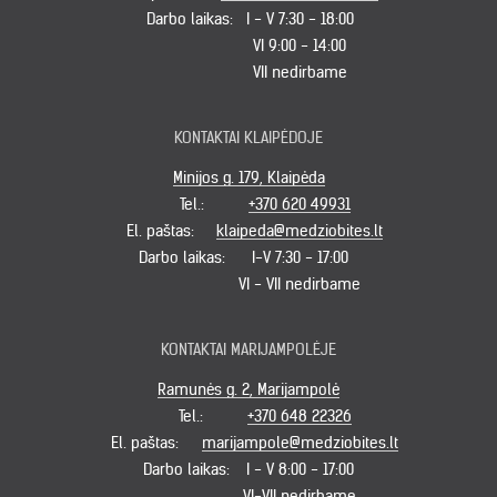
Darbo laikas:
I - V 7:30 - 18:00
VI 9:00 - 14:00
VII nedirbame
KONTAKTAI KLAIPĖDOJE
Minijos g. 179, Klaipėda
Tel.:
+370 620 49931
El. paštas:
klaipeda@medziobites.lt
Darbo laikas:
I-V 7:30 - 17:00
VI - VII nedirbame
KONTAKTAI MARIJAMPOLĖJE
Ramunės g. 2, Marijampolė
Tel.:
+370 648 22326
El. paštas:
marijampole@medziobites.lt
Darbo laikas:
I - V 8:00 - 17:00
VI-VII nedirbame