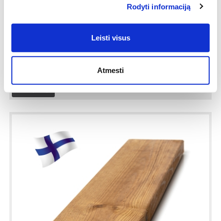
Rodyti informaciją
Terasinė impregnuota lenta
Leisti visus
28x120x5400
12.64€
/ vnt.
Atmesti
Į krepšelį