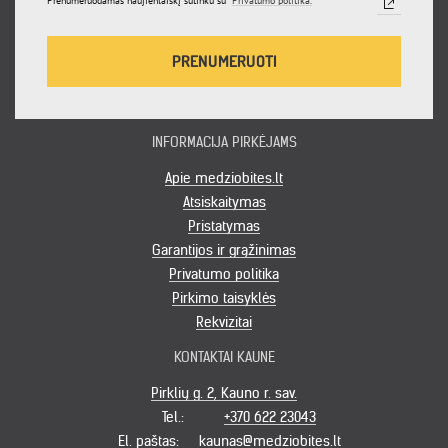
Prenumeruodamas naujienlaiškį sutinku su
Privatumo politika.
PRENUMERUOTI
INFORMACIJA PIRKĖJAMS
Apie medziobites.lt
Atsiskaitymas
Pristatymas
Garantijos ir grąžinimas
Privatumo politika
Pirkimo taisyklės
Rekvizitai
KONTAKTAI KAUNE
Pirklių g. 2, Kauno r. sav.
Tel.:
+370 622 23043
El. paštas:
kaunas@medziobites.lt