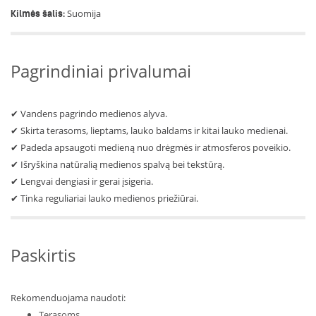
Suomija
Kilmės šalis:
Pagrindiniai privalumai
✔ Vandens pagrindo medienos alyva.
✔ Skirta terasoms, lieptams, lauko baldams ir kitai lauko medienai.
✔ Padeda apsaugoti medieną nuo drėgmės ir atmosferos poveikio.
✔ Išryškina natūralią medienos spalvą bei tekstūrą.
✔ Lengvai dengiasi ir gerai įsigeria.
✔ Tinka reguliariai lauko medienos priežiūrai.
Paskirtis
Rekomenduojama naudoti:
Terasoms