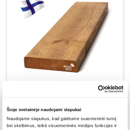
Terasinė impregnuota lenta
Šioje svetainėje naudojami slapukai
28x120x5100
Naudojame slapukus, kad galėtume suasmeninti turinį
bei skelbimus, teikti visuomeninės medijos funkcijas ir