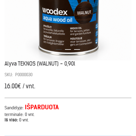
Alyva TEKNOS (WALNUT) - 0,90l
SKU:
P0000030
16.00€ / vnt.
IŠPARDUOTA
Sandėlyje:
terminale:
0 vnt.
Iš viso:
0 vnt.