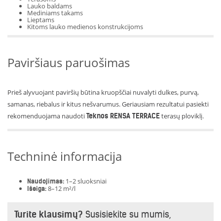
Lauko baldams
Mediniams takams
Lieptams
Kitoms lauko medienos konstrukcijoms
Paviršiaus paruošimas
Prieš alyvuojant paviršių būtina kruopščiai nuvalyti dulkes, purvą,
samanas, riebalus ir kitus nešvarumus. Geriausiam rezultatui pasiekti
rekomenduojama naudoti
Teknos RENSA TERRACE
terasų ploviklį.
Techninė informacija
1–2 sluoksniai
Naudojimas:
8–12 m²/l
Išeiga:
Turite klausimų?
Susisiekite su mumis,