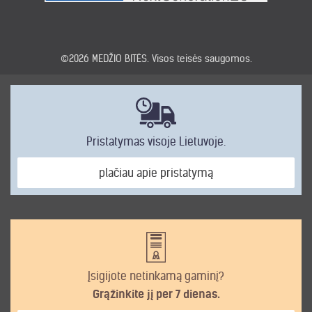
©2026
MEDŽIO BITĖS
. Visos teisės saugomos.
Pristatymas visoje Lietuvoje.
plačiau apie pristatymą
Įsigijote netinkamą gaminį?
Grąžinkite jį per 7 dienas.