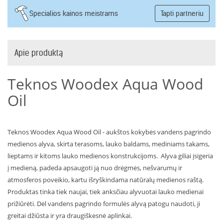
Specialios kainos meistrams
Tapti partneriu
Apie produktą
Teknos Woodex Aqua Wood
Oil
Teknos Woodex Aqua Wood Oil - aukštos kokybės vandens pagrindo
medienos alyva, skirta terasoms, lauko baldams, mediniams takams,
lieptams ir kitoms lauko medienos konstrukcijoms. Alyva giliai įsigeria
į medieną, padeda apsaugoti ją nuo drėgmės, nešvarumų ir
atmosferos poveikio, kartu išryškindama natūralų medienos raštą.
Produktas tinka tiek naujai, tiek anksčiau alyvuotai lauko medienai
prižiūrėti. Dėl vandens pagrindo formulės alyvą patogu naudoti, ji
greitai džiūsta ir yra draugiškesnė aplinkai.