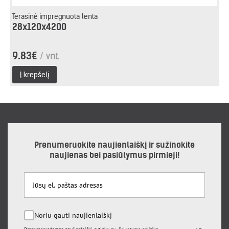
Terasinė impregnuota lenta
28x120x4200
9.83€
/ vnt.
Į krepšelį
Prenumeruokite naujienlaiškį ir sužinokite
naujienas bei pasiūlymus pirmieji!
Noriu gauti naujienlaiškį