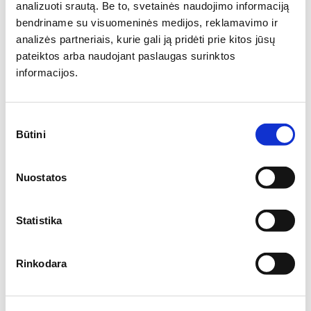
11.94€
/ vnt.
analizuoti srautą. Be to, svetainės naudojimo informaciją
bendriname su visuomeninės medijos, reklamavimo ir
Į krepšelį
analizės partneriais, kurie gali ją pridėti prie kitos jūsų
pateiktos arba naudojant paslaugas surinktos
informacijos.
Sutikimo
Būtini
pasirinkimas
Nuostatos
Statistika
Rinkodara