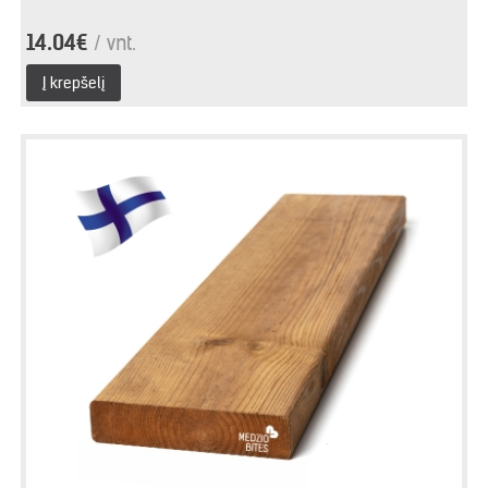
14.04€
/ vnt.
Į krepšelį