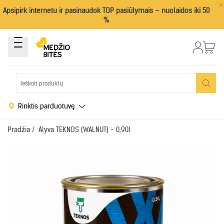
×
Apsipirk internetu ir pasinaudok TOP pasiūlymais – nuolaidos iki 50
%
Rinktis parduotuvę
Pradžia
/
Alyva TEKNOS (WALNUT) - 0,90l