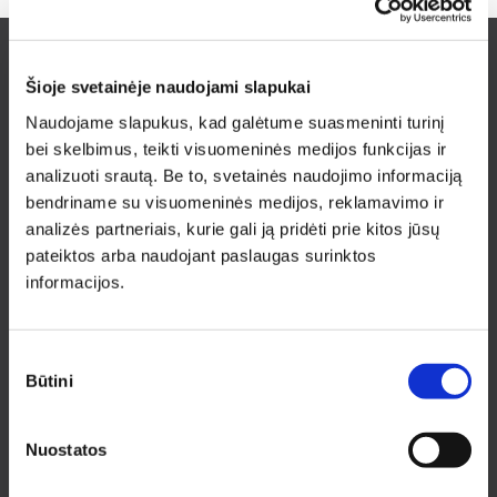
Šioje svetainėje naudojami slapukai
Prenumeruokite naujienlaiškį ir sužinokite
Naudojame slapukus, kad galėtume suasmeninti turinį
naujienas bei pasiūlymus pirmieji!
bei skelbimus, teikti visuomeninės medijos funkcijas ir
analizuoti srautą. Be to, svetainės naudojimo informaciją
bendriname su visuomeninės medijos, reklamavimo ir
analizės partneriais, kurie gali ją pridėti prie kitos jūsų
pateiktos arba naudojant paslaugas surinktos
Noriu gauti naujienlaiškį
informacijos.
Prenumeruodamas naujienlaiškį sutinku su
Privatumo politika.
PRENUMERUOTI
Sutikimo
Būtini
pasirinkimas
INFORMACIJA PIRKĖJAMS
Nuostatos
Apie medziobites.lt