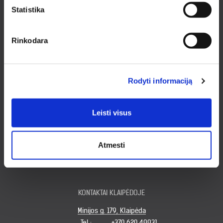
Atsiskaitymas
Statistika
Pristatymas
Garantijos ir grąžinimas
Rinkodara
Privatumo politika
Pirkimo taisyklės
Rekvizitai
Rodyti informaciją
KONTAKTAI KAUNE
Pirklių g. 2, Kauno r. sav.
Leisti visus
Tel.:
+370 622 23043
El. paštas:
kaunas@medziobites.lt
Darbo laikas:
I - V 7:30 - 18:00
Atmesti
VI 9:00 - 14:00
VII nedirbame
KONTAKTAI KLAIPĖDOJE
Minijos g. 179, Klaipėda
Tel.:
+370 620 49931