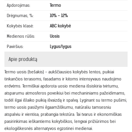
Apdorojimas:
Termo
Drėgnumas, %:
10% - 12%
Kokybės klasė:
ABC kokybė
Medienos rūšis:
Uosis
Paviršius:
Lygus/lygus
Apie produktą
Termo uosis (bešakis) - aukščiausios kokybės lentos, puikiai
tinkančios terasoms, fasadams ir kitoms intensyvaus naudojimo
erdvėms. Termiškai apdorota uosio mediena išsiskiria tvirtumu,
atsparumu atmosferos poveikiui bei mechaniniams pažeidimams,
todėl ilgai išlaiko puikią išvaizdą ir spalvą. Lyginant su termo pušimi,
termo uosis pasižymi ilgaamžiškumu, natūraliu tamsesniu
atspalviu ir vientisa, prabangia tekstūra. Tai tvarus ir ekonomiškas
pasirinkimas ieškantiems kokybiškos, lengvai prižiūrimos bei
ekologiškesnės alternatyvos egzotinei medienai.