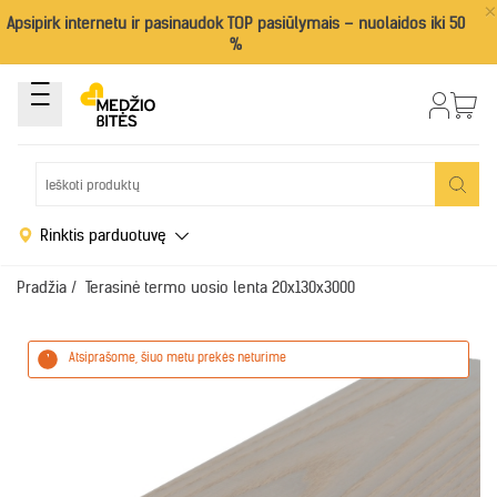
×
Apsipirk internetu ir pasinaudok TOP pasiūlymais – nuolaidos iki 50
%
Rinktis parduotuvę
Pradžia
/
Terasinė termo uosio lenta 20x130x3000
Atsiprašome, šiuo metu prekės neturime