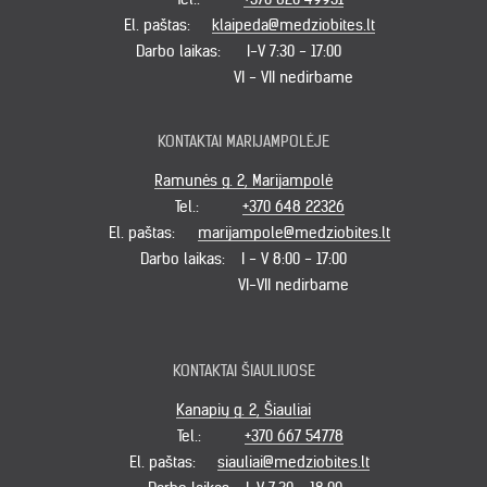
El. paštas:
klaipeda@medziobites.lt
Darbo laikas:
I-V 7:30 - 17:00
VI - VII nedirbame
KONTAKTAI MARIJAMPOLĖJE
Ramunės g. 2, Marijampolė
Tel.:
+370 648 22326
El. paštas:
marijampole@medziobites.lt
Darbo laikas:
I - V 8:00 - 17:00
VI-VII nedirbame
KONTAKTAI ŠIAULIUOSE
Kanapių g. 2, Šiauliai
Tel.:
+370 667 54778
El. paštas:
siauliai@medziobites.lt