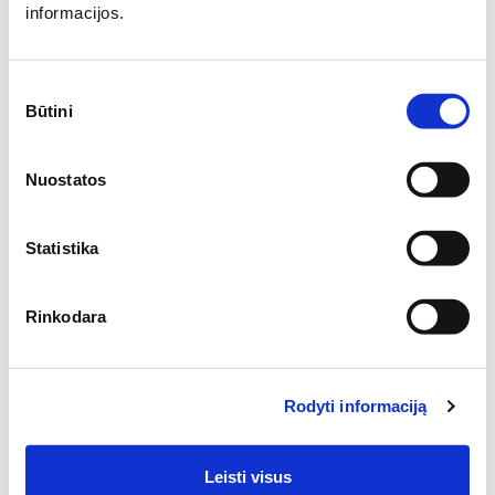
informacijos.
Turite klausimų?
Susisiekite su mumis,
padėsime rasti atsakymus.
Sutikimo
Būtini
pasirinkimas
Jūsų vardas:
Nuostatos
El. pašto adresas:
Statistika
Klausimas:
Rinkodara
Rodyti informaciją
SIŲSTI
Leisti visus