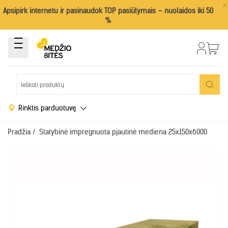
×
Apsipirk internetu ir pasinaudok TOP pasiūlymais – nuolaidos iki 50
%
Rinktis parduotuvę
Pradžia
/
Statybinė impregnuota pjautinė mediena 25x150x6000