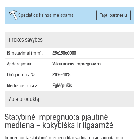
Specialios kainos meistrams
Tapti partneriu
Prekės savybės
Išmatavimai (mm):
25x150x6000
Apdorojimas:
Vakuuminis impregnavim.
Drėgnumas, %:
20%-40%
Medienos rūšis:
Eglė/pušis
Apie produktą
Statybinė impregnuota pjautinė
mediena – kokybiška ir ilgaamžė
Impregnuota statybinė mediena (dar vadinama apsaugota nuo