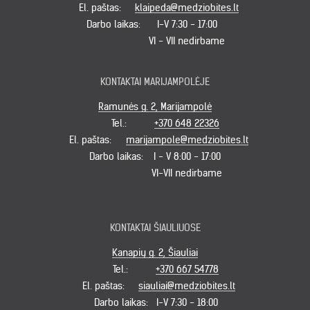
El. paštas:
klaipeda@medziobites.lt
Darbo laikas:
I-V 7:30 - 17:00
VI - VII nedirbame
KONTAKTAI MARIJAMPOLĖJE
Ramunės g. 2, Marijampolė
Tel.:
+370 648 22326
El. paštas:
marijampole@medziobites.lt
Darbo laikas:
I - V 8:00 - 17:00
VI-VII nedirbame
KONTAKTAI ŠIAULIUOSE
Kanapių g. 2, Šiauliai
Tel.:
+370 667 54778
El. paštas:
siauliai@medziobites.lt
Darbo laikas:
I-V 7:30 - 18:00