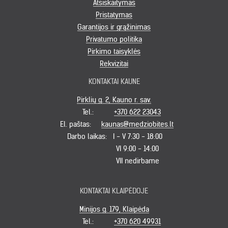
Atsiskaitymas
Pristatymas
Garantijos ir grąžinimas
Privatumo politika
Pirkimo taisyklės
Rekvizitai
KONTAKTAI KAUNE
Pirklių g. 2, Kauno r. sav.
Tel.:
+370 622 23043
El. paštas:
kaunas@medziobites.lt
Darbo laikas:
I - V 7:30 - 18:00
VI 9:00 - 14:00
VII nedirbame
KONTAKTAI KLAIPĖDOJE
Minijos g. 179, Klaipėda
Tel.:
+370 620 49931