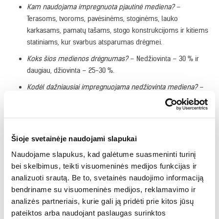
Kam naudojama impregnuota pjautinė mediena?
–
Terasoms, tvoroms, pavėsinėms, stoginėms, lauko
karkasams, pamatų tašams, stogo konstrukcijoms ir kitiems
statiniams, kur svarbus atsparumas drėgmei.
Koks šios medienos drėgnumas?
– Nedžiovinta – 30 % ir
daugiau, džiovinta – 25-30 %.
Kodėl dažniausiai impregnuojama nedžiovinta mediena?
–
Nedžiovinta mediena geriau įgeria impregnantą, todėl
apsauga įsiskverbia giliau ir tolygiau.
Ar impregnuota pjautinė mediena būna ir neimpregnuota?
–
Šioje svetainėje naudojami slapukai
Ne, tai impregnuotos medienos grupės produktas – jis
visada tiekiamas impregnuotas.
Naudojame slapukus, kad galėtume suasmeninti turinį
bei skelbimus, teikti visuomeninės medijos funkcijas ir
Kuo giliuminė impregnacija geresnė už mirkymą?
–
analizuoti srautą. Be to, svetainės naudojimo informaciją
Apsauginė medžiaga įsiskverbia į medienos struktūrą, o ne
bendriname su visuomeninės medijos, reklamavimo ir
tik lieka ant paviršiaus, todėl apsauga yra ilgalaikė. Daugelis
analizės partneriais, kurie gali ją pridėti prie kitos jūsų
konkurentų medieną tik mirko, todėl jų apsauga greičiau
pateiktos arba naudojant paslaugas surinktos
susidėvi.