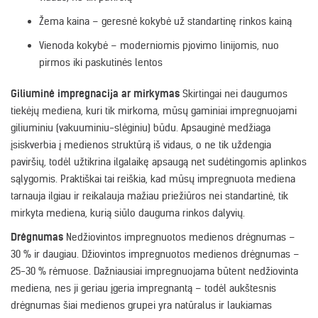
Žema kaina – geresnė kokybė už standartinę rinkos kainą
Vienoda kokybė – moderniomis pjovimo linijomis, nuo
pirmos iki paskutinės lentos
Giliuminė impregnacija ar mirkymas
Skirtingai nei daugumos
tiekėjų mediena, kuri tik mirkoma, mūsų gaminiai impregnuojami
giliuminiu (vakuuminiu-slėginiu) būdu. Apsauginė medžiaga
įsiskverbia į medienos struktūrą iš vidaus, o ne tik uždengia
paviršių, todėl užtikrina ilgalaikę apsaugą net sudėtingomis aplinkos
sąlygomis. Praktiškai tai reiškia, kad mūsų impregnuota mediena
tarnauja ilgiau ir reikalauja mažiau priežiūros nei standartinė, tik
mirkyta mediena, kurią siūlo dauguma rinkos dalyvių.
Drėgnumas
Nedžiovintos impregnuotos medienos drėgnumas –
30 % ir daugiau. Džiovintos impregnuotos medienos drėgnumas –
25-30 % rėmuose. Dažniausiai impregnuojama būtent nedžiovinta
mediena, nes ji geriau įgeria impregnantą – todėl aukštesnis
drėgnumas šiai medienos grupei yra natūralus ir laukiamas