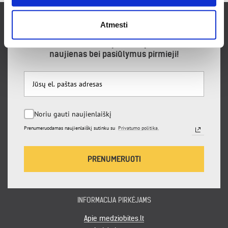
Atmesti
Prenumeruokite naujienlaiškį ir sužinokite
naujienas bei pasiūlymus pirmieji!
Noriu gauti naujienlaiškį
Prenumeruodamas naujienlaiškį sutinku su
Privatumo politika.
PRENUMERUOTI
INFORMACIJA PIRKĖJAMS
Apie medziobites.lt