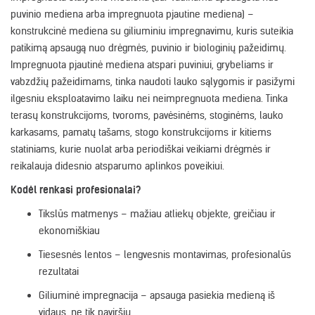
puvinio mediena arba impregnuota pjautine mediena) –
konstrukcinė mediena su giliuminiu impregnavimu, kuris suteikia
patikimą apsaugą nuo drėgmės, puvinio ir biologinių pažeidimų.
Impregnuota pjautinė mediena atspari puviniui, grybeliams ir
vabzdžių pažeidimams, tinka naudoti lauko sąlygomis ir pasižymi
ilgesniu eksploatavimo laiku nei neimpregnuota mediena. Tinka
terasų konstrukcijoms, tvoroms, pavėsinėms, stoginėms, lauko
karkasams, pamatų tašams, stogo konstrukcijoms ir kitiems
statiniams, kurie nuolat arba periodiškai veikiami drėgmės ir
reikalauja didesnio atsparumo aplinkos poveikiui.
Kodėl renkasi profesionalai?
Tikslūs matmenys – mažiau atliekų objekte, greičiau ir
ekonomiškiau
Tiesesnės lentos – lengvesnis montavimas, profesionalūs
rezultatai
Giliuminė impregnacija – apsauga pasiekia medieną iš
vidaus, ne tik paviršių