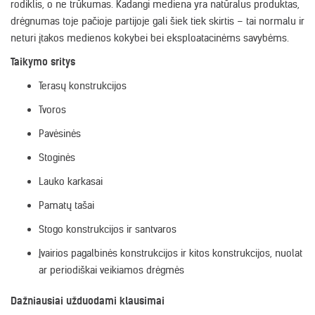
rodiklis, o ne trūkumas. Kadangi mediena yra natūralus produktas,
drėgnumas toje pačioje partijoje gali šiek tiek skirtis – tai normalu ir
neturi įtakos medienos kokybei bei eksploatacinėms savybėms.
Taikymo sritys
Terasų konstrukcijos
Tvoros
Pavėsinės
Stoginės
Lauko karkasai
Pamatų tašai
Stogo konstrukcijos ir santvaros
Įvairios pagalbinės konstrukcijos ir kitos konstrukcijos, nuolat
ar periodiškai veikiamos drėgmės
Dažniausiai užduodami klausimai